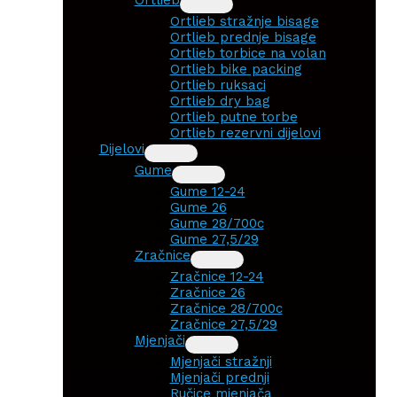
Ortlieb stražnje bisage
Ortlieb prednje bisage
Ortlieb torbice na volan
Ortlieb bike packing
Ortlieb ruksaci
Ortlieb dry bag
Ortlieb putne torbe
Ortlieb rezervni dijelovi
Dijelovi
Gume
Gume 12-24
Gume 26
Gume 28/700c
Gume 27,5/29
Zračnice
Zračnice 12-24
Zračnice 26
Zračnice 28/700c
Zračnice 27,5/29
Mjenjači
Mjenjači stražnji
Mjenjači prednji
Ručice mjenjača