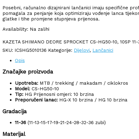
Posebni, računalno dizajnirani lančanici imaju specifične pr
pomagala za penjanje koja optimiziraju vođenje lanca tijekom
glatke i tihe promjene stupnjeva prijenosa.
Availability:
Na zalihi
KAZETA SHIMANO DEORE SPROCKET CS-HG50-10, 10SP 11-36
SKU:
ICSHG5010136
Kategorije:
Dijelovi
,
Lančanici
Opis
Značajke proizvoda
Upotreba:
MTB / trekking / makadam / ciklokros
Model:
CS-HG50-10
Tip:
HG Prijenosni omjeri: 10 brzina
Preporučeni lanac:
HG-X 10 brzina / HG 10 brzina
Gradacija
11-36
(11-13-15-17-19-21-24-28-32-36 zubi)
Materijal