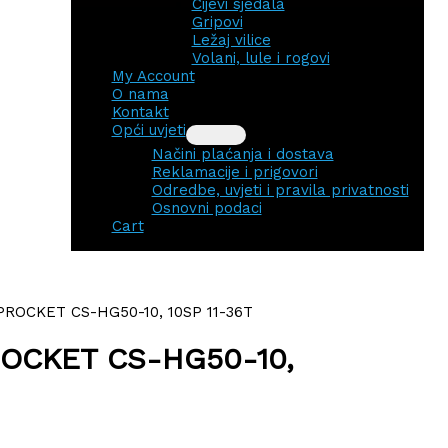
Cijevi sjedala
Gripovi
Ležaj vilice
Volani, lule i rogovi
My Account
O nama
Kontakt
Opći uvjeti
Načini plaćanja i dostava
Reklamacije i prigovori
Odredbe, uvjeti i pravila privatnosti
Osnovni podaci
Cart
OCKET CS-HG50-10, 10SP 11-36T
OCKET CS-HG50-10,