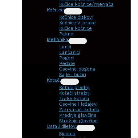
Ručice kočnice/mjenjača
Kočnice
Kočnice diskovi
Kočnice V-brake
Ručice kočnice
Pakne
Mehanika
Lanci
Lančanici
Pogoni
Pedale
Osovine pogona
Sajle i bužiri
Kotači
Kotači prednji
Kotači stražnji
Trake kotača
Osovine i ležajevi
Zatrvarači kotača
Prednje glavčine
Stražnje glavčine
Ostali dijelovi
Sjedala