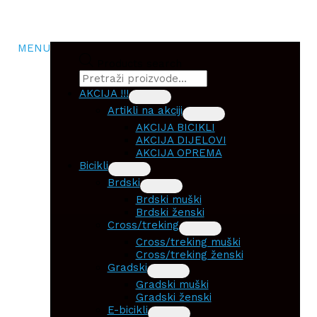
MENU
Products search
AKCIJA !!!
Artikli na akciji
AKCIJA BICIKLI
AKCIJA DIJELOVI
AKCIJA OPREMA
Bicikli
Brdski
Brdski muški
Brdski ženski
Cross/treking
Cross/treking muški
Cross/treking ženski
Gradski
Gradski muški
Gradski ženski
E-bicikli