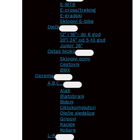
E-MTB
E-cross/treking
E-gradski
Sklopivi E-bike
Dječji
12″ i 16″- do 6 god
20″i 24″ od 5-10 god
Junior 26″
Ostali bicikli
Sklopivi pony
Cestovni
BMX
Oprema
A,B,C…
Alati
Blatobrani
Bidoni
Ciklokompjutori
Dječje sjedalice
Gripovi
Kacige
Košare
L-R