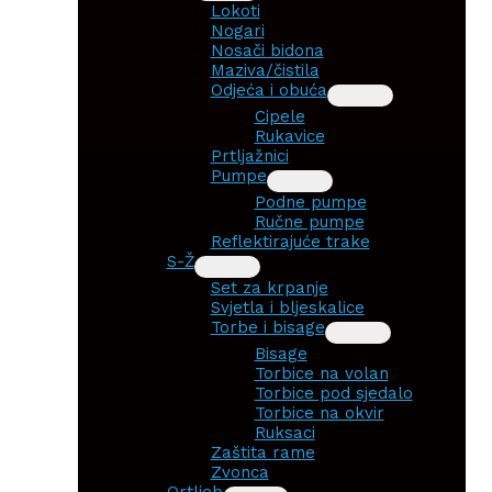
Lokoti
Nogari
Nosači bidona
Maziva/čistila
Odjeća i obuća
Cipele
Rukavice
Prtljažnici
Pumpe
Podne pumpe
Ručne pumpe
Reflektirajuće trake
S-Ž
Set za krpanje
Svjetla i bljeskalice
Torbe i bisage
Bisage
Torbice na volan
Torbice pod sjedalo
Torbice na okvir
Ruksaci
Zaštita rame
Zvonca
Ortlieb