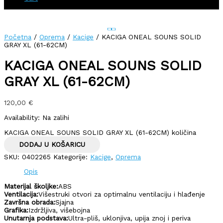
Početna
/
Oprema
/
Kacige
/ KACIGA ONEAL SOUNS SOLID
GRAY XL (61-62CM)
KACIGA ONEAL SOUNS SOLID
GRAY XL (61-62CM)
120,00
€
Availability:
Na zalihi
KACIGA ONEAL SOUNS SOLID GRAY XL (61-62CM) količina
DODAJ U KOŠARICU
SKU:
0402265
Kategorije:
Kacige
,
Oprema
Opis
Materijal školjke:
ABS
Ventilacija:
Višestruki otvori za optimalnu ventilaciju i hlađenje
Završna obrada:
Sjajna
Grafika:
Izdržljiva, višebojna
Unutarnja podstava:
Ultra-pliš, uklonjiva, upija znoj i periva