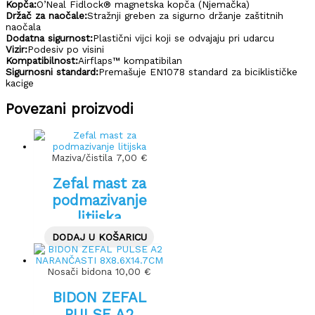
Kopča:
O’Neal Fidlock® magnetska kopča (Njemačka)
Držač za naočale:
Stražnji greben za sigurno držanje zaštitnih
naočala
Dodatna sigurnost:
Plastični vijci koji se odvajaju pri udarcu
Vizir:
Podesiv po visini
Kompatibilnost:
Airflaps™ kompatibilan
Sigurnosni standard:
Premašuje EN1078 standard za biciklističke
kacige
Povezani proizvodi
Maziva/čistila
7,00
€
Zefal mast za
podmazivanje
litijska
DODAJ U KOŠARICU
Nosači bidona
10,00
€
BIDON ZEFAL
PULSE A2