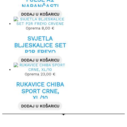
NARANČASTI
8X8.6X14.7CM
DODAJ U KOŠARICU
Oprema
8,00
€
SVJETLA
BLJESKALICE SET
P2R FREYO
CRVENE
DODAJ U KOŠARICU
Oprema
23,00
€
RUKAVICE CHIBA
SPORT CRNE,
XL/10
DODAJ U KOŠARICU