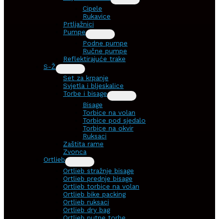
Cipele
Rukavice
Prtljažnici
Pumpe
Podne pumpe
Ručne pumpe
Reflektirajuće trake
S-Ž
Set za krpanje
Svjetla i bljeskalice
Torbe i bisage
Bisage
Torbice na volan
Torbice pod sjedalo
Torbice na okvir
Ruksaci
Zaštita rame
Zvonca
Ortlieb
Ortlieb stražnje bisage
Ortlieb prednje bisage
Ortlieb torbice na volan
Ortlieb bike packing
Ortlieb ruksaci
Ortlieb dry bag
Ortlieb putne torbe