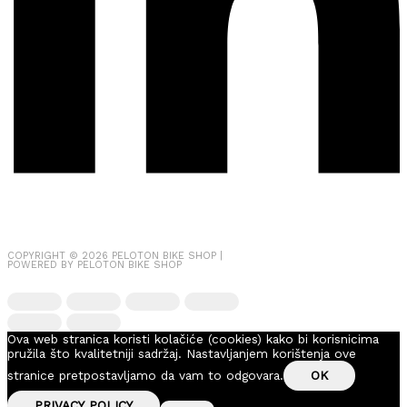
COPYRIGHT © 2026
PELOTON BIKE SHOP
|
POWERED BY
PELOTON BIKE SHOP
Ova web stranica koristi kolačiće (cookies) kako bi korisnicima
pružila što kvalitetniji sadržaj. Nastavljanjem korištenja ove
stranice pretpostavljamo da vam to odgovara.
OK
PRIVACY POLICY