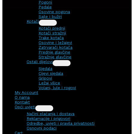
Pogoni
Pedale
Osovine pogona
Sajle i bužiri
Kotači
Kotači prednji
Kotači stražnji
Trake kotača
Osovine i ležajevi
Zatrvarači kotača
Prednje glavčine
Stražnje glavčine
Ostali dijelovi
Sjedala
Cijevi sjedala
Gripovi
Ležaj vilice
Volani, lule i rogovi
My Account
O nama
Kontakt
Opći uvjeti
Načini plaćanja i dostava
Reklamacije i prigovori
Odredbe, uvjeti i pravila privatnosti
Osnovni podaci
Cart