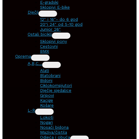
E-gradski
Sklopivi E-bike
Dječji
12″ i 16″- do 6 god
20″i 24″ od 5-10 god
Junior 26″
Ostali bicikli
Sklopivi pony
Cestovni
BMX
Oprema
A,B,C…
Alati
Blatobrani
Bidoni
Ciklokompjutori
Dječje sjedalice
Gripovi
Kacige
Košare
L-R
Lokoti
Nogari
Nosači bidona
Maziva/čistila
Odjeća i obuća