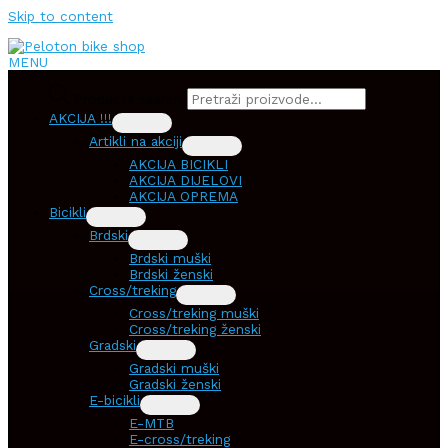
Skip to content
MENU
Products search
AKCIJA !!!
Artikli na akciji
AKCIJA BICIKLI
AKCIJA DIJELOVI
AKCIJA OPREMA
Bicikli
Brdski
Brdski muški
Brdski ženski
Cross/treking
Cross/treking muški
Cross/treking ženski
Gradski
Gradski muški
Gradski ženski
E-bicikli
E-MTB
E-cross/treking