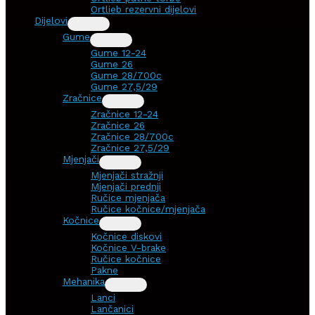
Ortlieb rezervni dijelovi
Dijelovi
Gume
Gume 12-24
Gume 26
Gume 28/700c
Gume 27,5/29
Zračnice
Zračnice 12-24
Zračnice 26
Zračnice 28/700c
Zračnice 27,5/29
Mjenjači
Mjenjači stražnji
Mjenjači prednji
Ručice mjenjača
Ručice kočnice/mjenjača
Kočnice
Kočnice diskovi
Kočnice V-brake
Ručice kočnice
Pakne
Mehanika
Lanci
Lančanici