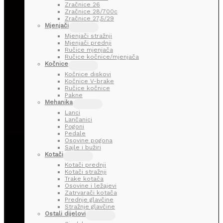
Zračnice 26
Zračnice 28/700c
Zračnice 27,5/29
Mjenjači
Mjenjači stražnji
Mjenjači prednji
Ručice mjenjača
Ručice kočnice/mjenjača
Kočnice
Kočnice diskovi
Kočnice V-brake
Ručice kočnice
Pakne
Mehanika
Lanci
Lančanici
Pogoni
Pedale
Osovine pogona
Sajle i bužiri
Kotači
Kotači prednji
Kotači stražnji
Trake kotača
Osovine i ležajevi
Zatrvarači kotača
Prednje glavčine
Stražnje glavčine
Ostali dijelovi