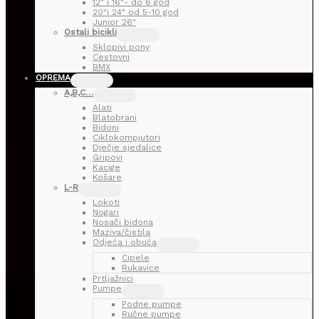
12″ i 16″- do 6 god
20″i 24″ od 5-10 god
Junior 26″
Ostali bicikli
Sklopivi pony
Cestovni
BMX
OPREMA
A,B,C…
Alati
Blatobrani
Bidoni
Ciklokompjutori
Dječje sjedalice
Gripovi
Kacige
Košare
L-R
Lokoti
Nogari
Nosači bidona
Maziva/čistila
Odjeća i obuća
Cipele
Rukavice
Prtljažnici
Pumpe
Podne pumpe
Ručne pumpe