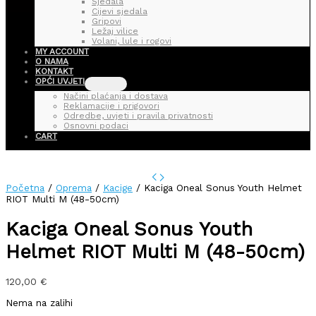
Sjedala
Cijevi sjedala
Gripovi
Ležaj vilice
Volani, lule i rogovi
MY ACCOUNT
O NAMA
KONTAKT
OPĆI UVJETI
Načini plaćanja i dostava
Reklamacije i prigovori
Odredbe, uvjeti i pravila privatnosti
Osnovni podaci
CART
Početna
/
Oprema
/
Kacige
/ Kaciga Oneal Sonus Youth Helmet
RIOT Multi M (48-50cm)
Kaciga Oneal Sonus Youth
Helmet RIOT Multi M (48-50cm)
120,00
€
Nema na zalihi