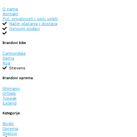
O nama
Kontakt
Pol. privatnosti i opći uvjeti
Način plaćanja i dostava
Osnovni podaci
Brandovi bike
Cannondale
Dema
Rog
Stevens
Brandovi oprema
Shimano
Ortlieb
Topeak
Extend
Kategorije
Bicikli
Oprema
Dijelovi