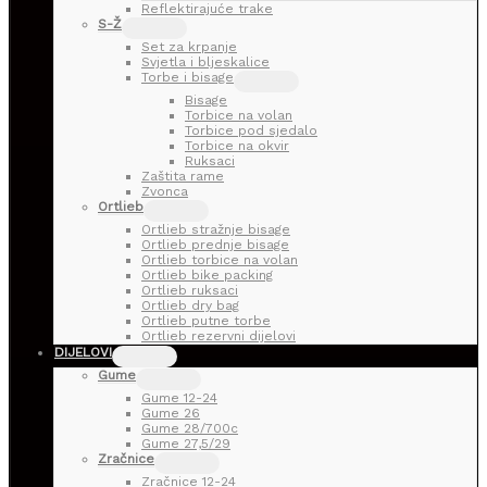
Reflektirajuće trake
S-Ž
Set za krpanje
Svjetla i bljeskalice
Torbe i bisage
Bisage
Torbice na volan
Torbice pod sjedalo
Torbice na okvir
Ruksaci
Zaštita rame
Zvonca
Ortlieb
Ortlieb stražnje bisage
Ortlieb prednje bisage
Ortlieb torbice na volan
Ortlieb bike packing
Ortlieb ruksaci
Ortlieb dry bag
Ortlieb putne torbe
Ortlieb rezervni dijelovi
DIJELOVI
Gume
Gume 12-24
Gume 26
Gume 28/700c
Gume 27,5/29
Zračnice
Zračnice 12-24