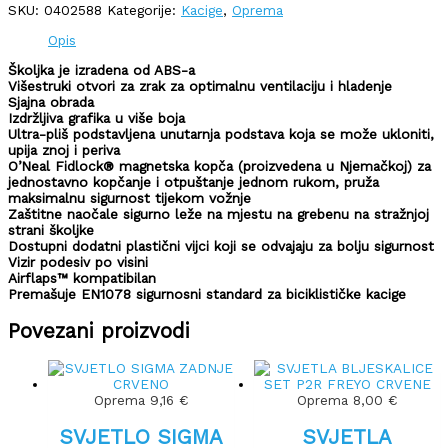
SKU:
0402588
Kategorije:
Kacige
,
Oprema
Opis
Školjka je izradena od ABS-a
Višestruki otvori za zrak za optimalnu ventilaciju i hladenje
Sjajna obrada
Izdržljiva grafika u više boja
Ultra-pliš podstavljena unutarnja podstava koja se može ukloniti,
upija znoj i periva
O’Neal Fidlock® magnetska kopča (proizvedena u Njemačkoj) za
jednostavno kopčanje i otpuštanje jednom rukom, pruža
maksimalnu sigurnost tijekom vožnje
Zaštitne naočale sigurno leže na mjestu na grebenu na stražnjoj
strani školjke
Dostupni dodatni plastični vijci koji se odvajaju za bolju sigurnost
Vizir podesiv po visini
Airflaps™ kompatibilan
Premašuje EN1078 sigurnosni standard za biciklističke kacige
Povezani proizvodi
Oprema
9,16
€
Oprema
8,00
€
SVJETLO SIGMA
SVJETLA