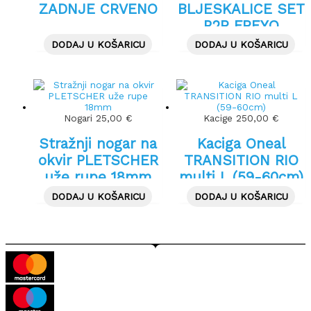
ZADNJE CRVENO
BLJESKALICE SET
P2R FREYO
CRVENE
DODAJ U KOŠARICU
DODAJ U KOŠARICU
Nogari
25,00
€
Kacige
250,00
€
Stražnji nogar na
Kaciga Oneal
okvir PLETSCHER
TRANSITION RIO
uže rupe 18mm
multi L (59-60cm)
DODAJ U KOŠARICU
DODAJ U KOŠARICU