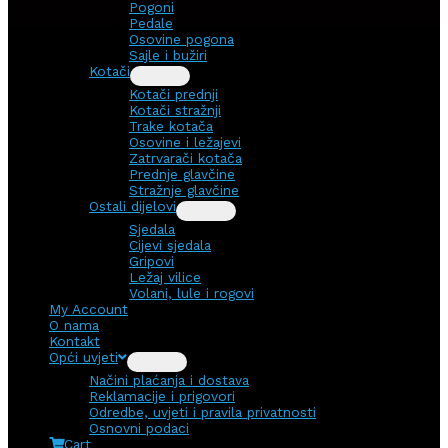
Pogoni
Pedale
Osovine pogona
Sajle i bužiri
Kotači
Kotači prednji
Kotači stražnji
Trake kotača
Osovine i ležajevi
Zatrvarači kotača
Prednje glavčine
Stražnje glavčine
Ostali dijelovi
Sjedala
Cijevi sjedala
Gripovi
Ležaj vilice
Volani, lule i rogovi
My Account
O nama
Kontakt
Opći uvjeti
Načini plaćanja i dostava
Reklamacije i prigovori
Odredbe, uvjeti i pravila privatnosti
Osnovni podaci
Cart