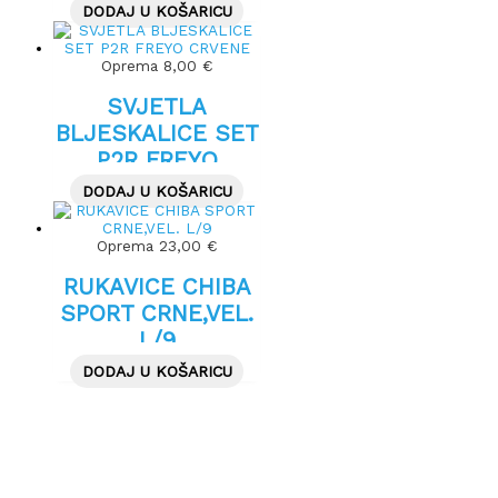
DODAJ U KOŠARICU
Oprema
8,00
€
SVJETLA
BLJESKALICE SET
P2R FREYO
CRVENE
DODAJ U KOŠARICU
Oprema
23,00
€
RUKAVICE CHIBA
SPORT CRNE,VEL.
L/9
DODAJ U KOŠARICU