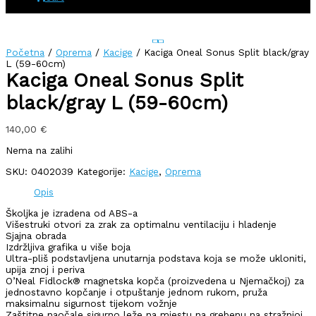
Početna
/
Oprema
/
Kacige
/ Kaciga Oneal Sonus Split black/gray
L (59-60cm)
Kaciga Oneal Sonus Split
black/gray L (59-60cm)
140,00
€
Nema na zalihi
SKU:
0402039
Kategorije:
Kacige
,
Oprema
Opis
Školjka je izradena od ABS-a
Višestruki otvori za zrak za optimalnu ventilaciju i hladenje
Sjajna obrada
Izdržljiva grafika u više boja
Ultra-pliš podstavljena unutarnja podstava koja se može ukloniti,
upija znoj i periva
O’Neal Fidlock® magnetska kopča (proizvedena u Njemačkoj) za
jednostavno kopčanje i otpuštanje jednom rukom, pruža
maksimalnu sigurnost tijekom vožnje
Zaštitne naočale sigurno leže na mjestu na grebenu na stražnjoj