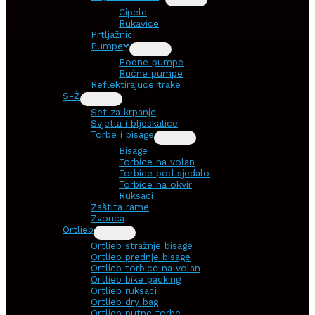
Cipele
Rukavice
Prtljažnici
Pumpe
Podne pumpe
Ručne pumpe
Reflektirajuće trake
S-Ž
Set za krpanje
Svjetla i bljeskalice
Torbe i bisage
Bisage
Torbice na volan
Torbice pod sjedalo
Torbice na okvir
Ruksaci
Zaštita rame
Zvonca
Ortlieb
Ortlieb stražnje bisage
Ortlieb prednje bisage
Ortlieb torbice na volan
Ortlieb bike packing
Ortlieb ruksaci
Ortlieb dry bag
Ortlieb putne torbe