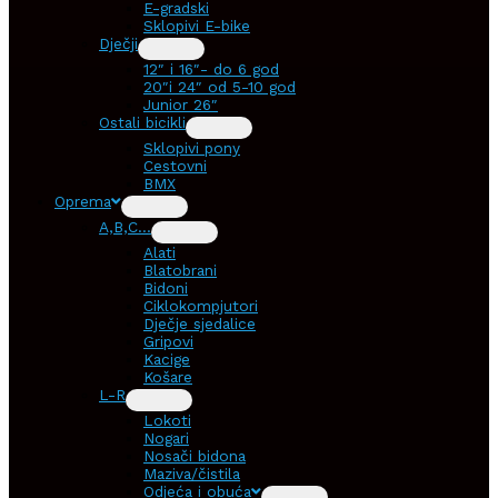
E-gradski
Sklopivi E-bike
Dječji
12″ i 16″- do 6 god
20″i 24″ od 5-10 god
Junior 26″
Ostali bicikli
Sklopivi pony
Cestovni
BMX
Oprema
A,B,C…
Alati
Blatobrani
Bidoni
Ciklokompjutori
Dječje sjedalice
Gripovi
Kacige
Košare
L-R
Lokoti
Nogari
Nosači bidona
Maziva/čistila
Odjeća i obuća