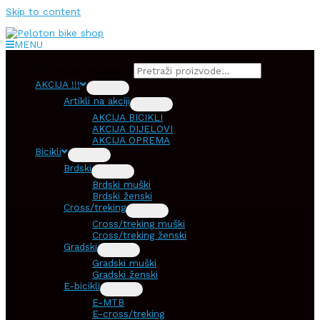
Skip to content
MENU
Products search
AKCIJA !!!
Artikli na akciji
AKCIJA BICIKLI
AKCIJA DIJELOVI
AKCIJA OPREMA
Bicikli
Brdski
Brdski muški
Brdski ženski
Cross/treking
Cross/treking muški
Cross/treking ženski
Gradski
Gradski muški
Gradski ženski
E-bicikli
E-MTB
E-cross/treking