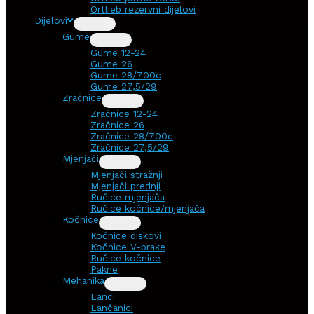
Ortlieb rezervni dijelovi
Dijelovi
Gume
Gume 12-24
Gume 26
Gume 28/700c
Gume 27,5/29
Zračnice
Zračnice 12-24
Zračnice 26
Zračnice 28/700c
Zračnice 27,5/29
Mjenjači
Mjenjači stražnji
Mjenjači prednji
Ručice mjenjača
Ručice kočnice/mjenjača
Kočnice
Kočnice diskovi
Kočnice V-brake
Ručice kočnice
Pakne
Mehanika
Lanci
Lančanici