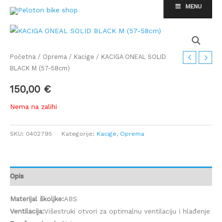
Skip
MENU
to
content
Početna
/
Oprema
/
Kacige
/ KACIGA ONEAL SOLID
BLACK M (57-58cm)
150,00
€
Nema na zalihi
SKU:
0402795
Kategorije:
Kacige
,
Oprema
Opis
Materijal školjke:
ABS
Ventilacija:
Višestruki otvori za optimalnu ventilaciju i hlađenje