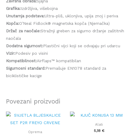
Završna obrada:
Sjajna
Grafika:
Izdržljiva, višebojna
Unutarnja podstava:
Ultra-pliš, uklonjiva, upija znoj i periva
Kopča:
O’Neal Fidlock® magnetska kopča (Njemačka)
Držač za naočale:
Stražnji greben za sigurno držanje zaštitnih
naočala
Dodatna sigurnost:
Plastični vijci koji se odvajaju pri udarcu
Vizir:
Podesiv po visini
Kompatibilnost:
Airflaps™ kompatibilan
Sigurnosni standard:
Premašuje EN1078 standard za
biciklističke kacige
Povezani proizvodi
Alati
5,18
€
Oprema