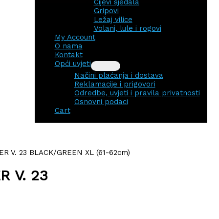
Cijevi sjedala
Gripovi
Ležaj vilice
Volani, lule i rogovi
My Account
O nama
Kontakt
Opći uvjeti
Načini plaćanja i dostava
Reklamacije i prigovori
Odredbe, uvjeti i pravila privatnosti
Osnovni podaci
Cart
R V. 23 BLACK/GREEN XL (61-62cm)
R V. 23