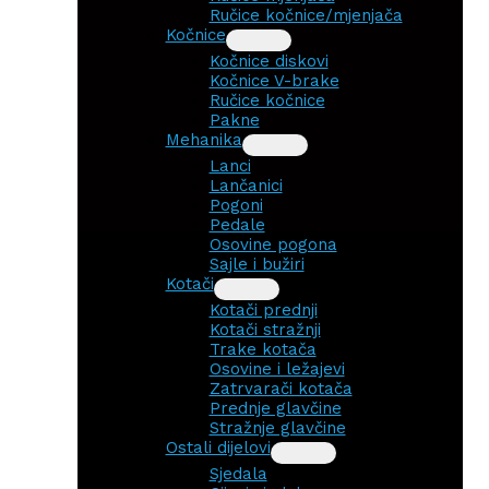
Ručice kočnice/mjenjača
Kočnice
Kočnice diskovi
Kočnice V-brake
Ručice kočnice
Pakne
Mehanika
Lanci
Lančanici
Pogoni
Pedale
Osovine pogona
Sajle i bužiri
Kotači
Kotači prednji
Kotači stražnji
Trake kotača
Osovine i ležajevi
Zatrvarači kotača
Prednje glavčine
Stražnje glavčine
Ostali dijelovi
Sjedala