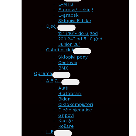
E-MTB
E-cross/treking
E-gradski
Sklopivi E-bike
Dječji
12″ i 16″- do 6 god
20″i 24″ od 5-10 god
Junior 26″
Ostali bicikli
Sklopivi pony
Cestovni
BMX
Oprema
A,B,C…
Alati
Blatobrani
Bidoni
Ciklokompjutori
Dječje sjedalice
Gripovi
Kacige
Košare
L-R