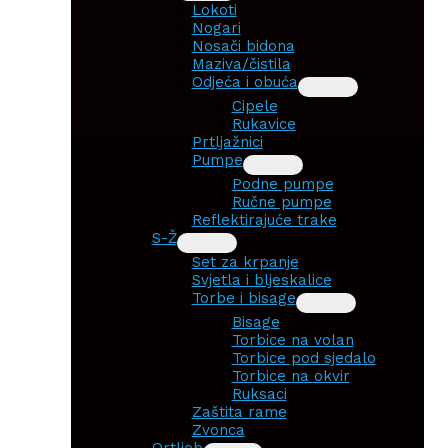
Lokoti
Nogari
Nosači bidona
Maziva/čistila
Odjeća i obuća
Cipele
Rukavice
Prtljažnici
Pumpe
Podne pumpe
Ručne pumpe
Reflektirajuće trake
S-Ž
Set za krpanje
Svjetla i bljeskalice
Torbe i bisage
Bisage
Torbice na volan
Torbice pod sjedalo
Torbice na okvir
Ruksaci
Zaštita rame
Zvonca
Ortlieb