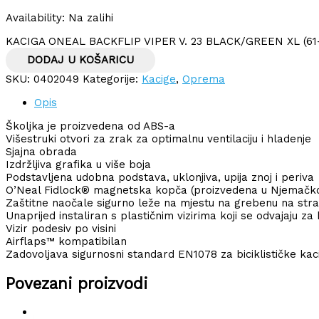
Availability:
Na zalihi
KACIGA ONEAL BACKFLIP VIPER V. 23 BLACK/GREEN XL (61-
DODAJ U KOŠARICU
SKU:
0402049
Kategorije:
Kacige
,
Oprema
Opis
Školjka je proizvedena od ABS-a
Višestruki otvori za zrak za optimalnu ventilaciju i hladenje
Sjajna obrada
Izdržljiva grafika u više boja
Podstavljena udobna podstava, uklonjiva, upija znoj i periva
O’Neal Fidlock® magnetska kopča (proizvedena u Njemačkoj
Zaštitne naočale sigurno leže na mjestu na grebenu na straž
Unaprijed instaliran s plastičnim vizirima koji se odvajaju za
Vizir podesiv po visini
Airflaps™ kompatibilan
Zadovoljava sigurnosni standard EN1078 za biciklističke kac
Povezani proizvodi