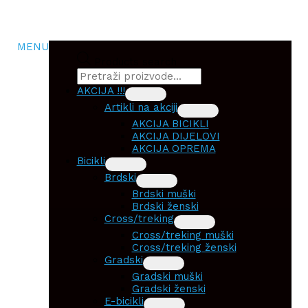
MENU
Products search
AKCIJA !!!
Artikli na akciji
AKCIJA BICIKLI
AKCIJA DIJELOVI
AKCIJA OPREMA
Bicikli
Brdski
Brdski muški
Brdski ženski
Cross/treking
Cross/treking muški
Cross/treking ženski
Gradski
Gradski muški
Gradski ženski
E-bicikli