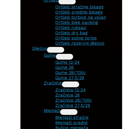
Ortlieb stražnje bisage
Ortlieb prednje bisage
Ortlieb torbice na volan
Ortlieb bike packing
Ortlieb ruksaci
Ortlieb dry bag
Ortlieb putne torbe
Ortlieb rezervni dijelovi
Dijelovi
Gume
Gume 12-24
Gume 26
Gume 28/700c
Gume 27,5/29
Zračnice
Zračnice 12-24
Zračnice 26
Zračnice 28/700c
Zračnice 27,5/29
Mjenjači
Mjenjači stražnji
Mjenjači prednji
Ručice mjenjača