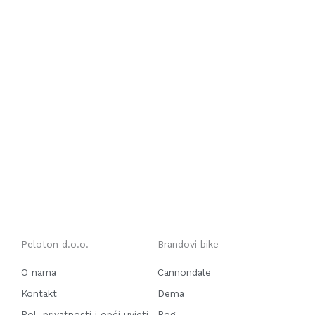
Peloton d.o.o.
Brandovi bike
O nama
Cannondale
Kontakt
Dema
Pol. privatnosti i opći uvjeti
Rog