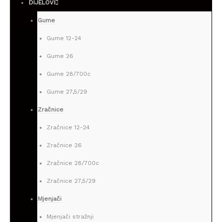
DIJELOVI
Gume
Gume 12-24
Gume 26
Gume 28/700c
Gume 27,5/29
Zračnice
Zračnice 12-24
Zračnice 26
Zračnice 28/700c
Zračnice 27,5/29
Mjenjači
Mjenjači stražnji