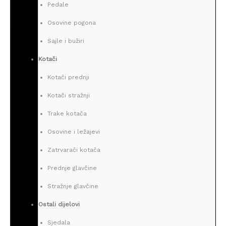
Pedale
Osovine pogona
Sajle i bužiri
Kotači
Kotači prednji
Kotači stražnji
Trake kotača
Osovine i ležajevi
Zatrvarači kotača
Prednje glavčine
Stražnje glavčine
Ostali dijelovi
Sjedala