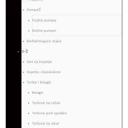
Pumpe
Podne pumpe
Ručne pumpe
Reflektirajuće trake
S-Ž
Set za krpanje
Svjetla i bljeskalice
Torbe i bisage
Bisage
Torbice na volan
Torbice pod sjedalo
Torbice na okvir