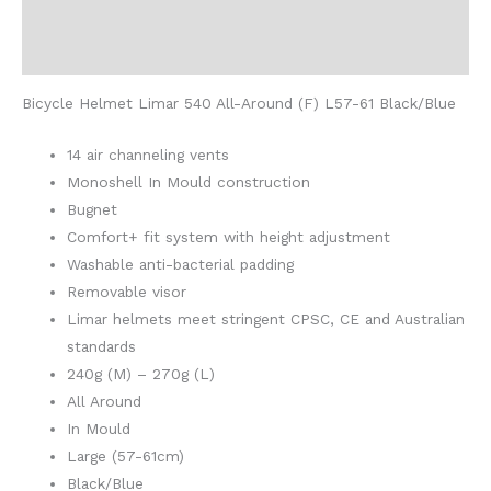
Opis
Dodatne informacije
Bicycle Helmet Limar 540 All-Around (F) L57-61 Black/Blue
14 air channeling vents
Monoshell In Mould construction
Bugnet
Comfort+ fit system with height adjustment
Washable anti-bacterial padding
Removable visor
Limar helmets meet stringent CPSC, CE and Australian
standards
240g (M) – 270g (L)
All Around
In Mould
Large (57-61cm)
Black/Blue