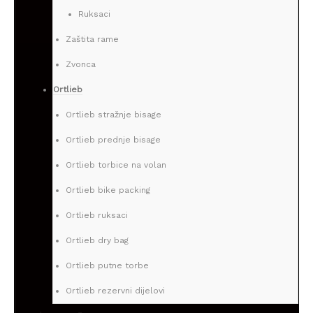
Ruksaci
Zaštita rame
Zvonca
Ortlieb
Ortlieb stražnje bisage
Ortlieb prednje bisage
Ortlieb torbice na volan
Ortlieb bike packing
Ortlieb ruksaci
Ortlieb dry bag
Ortlieb putne torbe
Ortlieb rezervni dijelovi