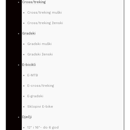
Cross/treking
Cross/treking muški
Cross/treking ženski
Gradski
Gradski muški
Gradski ženski
E-bicikli
E-MTB
E-cross/treking
E-gradski
Sklopivi E-bike
Dječji
12″ i 16″- do 6 god