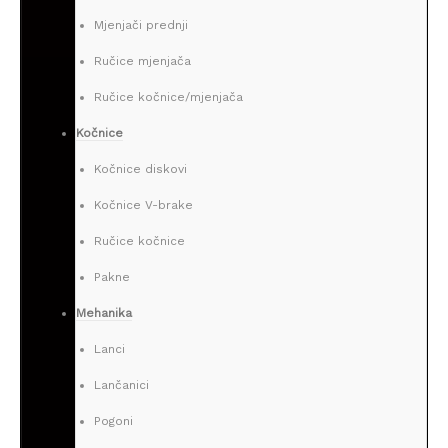
Mjenjači prednji
Ručice mjenjača
Ručice kočnice/mjenjača
Kočnice
Kočnice diskovi
Kočnice V-brake
Ručice kočnice
Pakne
Mehanika
Lanci
Lančanici
Pogoni