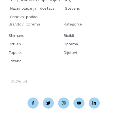
Način plaćanja i dostava
Stevens
Osnovni podaci
Brandovi oprema
Kategorije
Shimano
Bicikli
Ortlieb
Oprema
Topeak
Dijelovi
Extend
Follow Us
F
T
I
Y
L
a
w
n
o
i
c
i
s
u
n
e
t
t
t
k
b
t
a
u
e
o
e
g
b
d
o
r
r
e
i
k
a
n
-
m
-