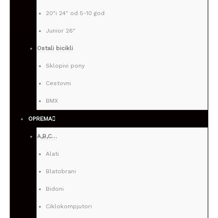
20″i 24″ od 5-10 god
Junior 26″
Ostali bicikli
Sklopivi pony
Cestovni
BMX
OPREMA
A,B,C…
Alati
Blatobrani
Bidoni
Ciklokompjutori