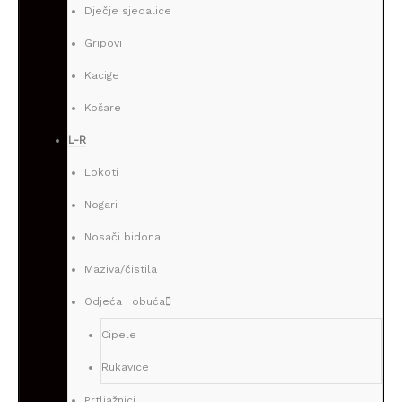
Dječje sjedalice
Gripovi
Kacige
Košare
L-R
Lokoti
Nogari
Nosači bidona
Maziva/čistila
Odjeća i obuća
Cipele
Rukavice
Prtljažnici