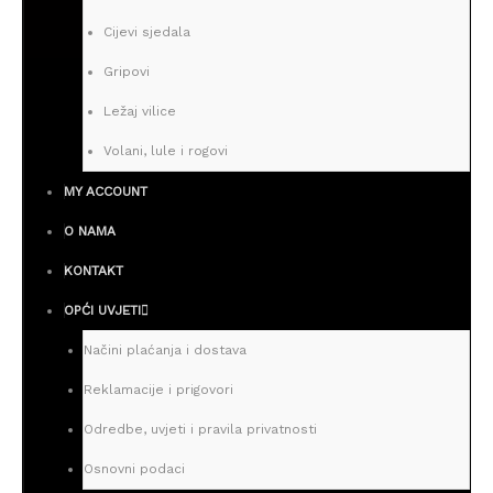
Cijevi sjedala
Gripovi
Ležaj vilice
Volani, lule i rogovi
MY ACCOUNT
O NAMA
KONTAKT
OPĆI UVJETI
Načini plaćanja i dostava
Reklamacije i prigovori
Odredbe, uvjeti i pravila privatnosti
Osnovni podaci