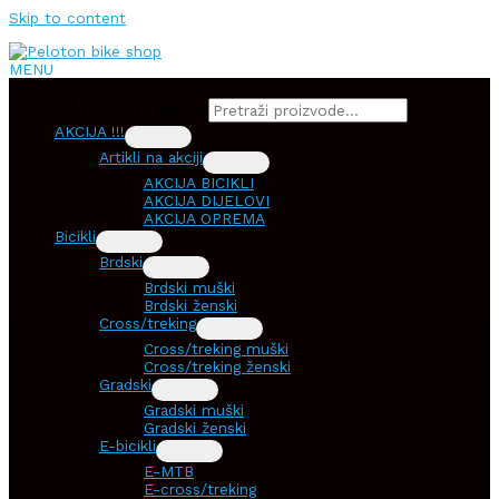
Skip to content
MENU
Products search
AKCIJA !!!
Artikli na akciji
AKCIJA BICIKLI
AKCIJA DIJELOVI
AKCIJA OPREMA
Bicikli
Brdski
Brdski muški
Brdski ženski
Cross/treking
Cross/treking muški
Cross/treking ženski
Gradski
Gradski muški
Gradski ženski
E-bicikli
E-MTB
E-cross/treking