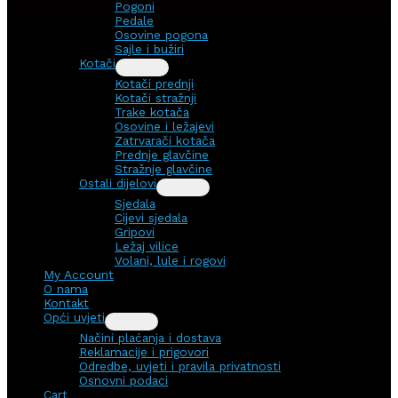
Pogoni
Pedale
Osovine pogona
Sajle i bužiri
Kotači
Kotači prednji
Kotači stražnji
Trake kotača
Osovine i ležajevi
Zatrvarači kotača
Prednje glavčine
Stražnje glavčine
Ostali dijelovi
Sjedala
Cijevi sjedala
Gripovi
Ležaj vilice
Volani, lule i rogovi
My Account
O nama
Kontakt
Opći uvjeti
Načini plaćanja i dostava
Reklamacije i prigovori
Odredbe, uvjeti i pravila privatnosti
Osnovni podaci
Cart