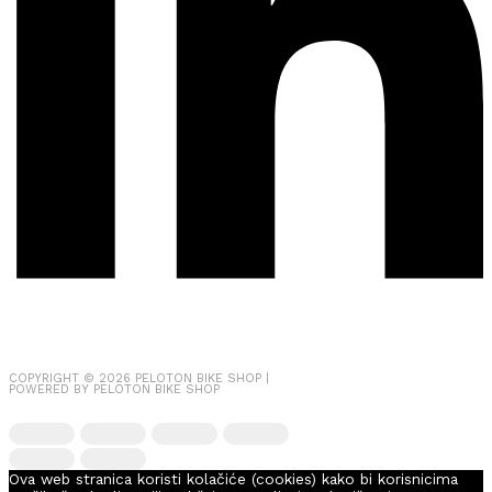
COPYRIGHT © 2026
PELOTON BIKE SHOP
|
POWERED BY
PELOTON BIKE SHOP
Ova web stranica koristi kolačiće (cookies) kako bi korisnicima