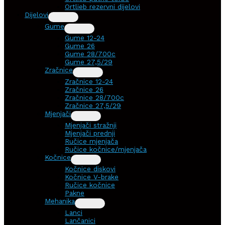
Ortlieb rezervni dijelovi
Dijelovi
Gume
Gume 12-24
Gume 26
Gume 28/700c
Gume 27,5/29
Zračnice
Zračnice 12-24
Zračnice 26
Zračnice 28/700c
Zračnice 27,5/29
Mjenjači
Mjenjači stražnji
Mjenjači prednji
Ručice mjenjača
Ručice kočnice/mjenjača
Kočnice
Kočnice diskovi
Kočnice V-brake
Ručice kočnice
Pakne
Mehanika
Lanci
Lančanici