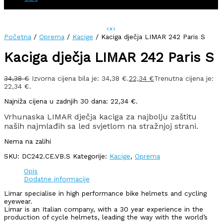
Početna
/
Oprema
/
Kacige
/ Kaciga dječja LIMAR 242 Paris S
Kaciga dječja LIMAR 242 Paris S
34,38
€
Izvorna cijena bila je: 34,38 €.
22,34
€
Trenutna cijena je:
22,34 €.
Najniža cijena u zadnjih 30 dana:
22,34
€
.
Vrhunaska LIMAR dječja kaciga za najbolju zaštitu
naših najmlađih sa led svjetlom na stražnjoj strani.
Nema na zalihi
SKU:
DC242.CE.VB.S
Kategorije:
Kacige
,
Oprema
Opis
Dodatne informacije
Limar specialise in high performance bike helmets and cycling
eyewear.
Limar is an Italian company, with a 30 year experience in the
production of cycle helmets, leading the way with the world’s