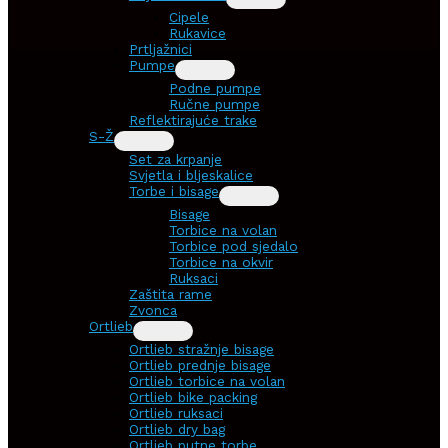
Cipele
Rukavice
Prtljažnici
Pumpe
Podne pumpe
Ručne pumpe
Reflektirajuće trake
S-Ž
Set za krpanje
Svjetla i bljeskalice
Torbe i bisage
Bisage
Torbice na volan
Torbice pod sjedalo
Torbice na okvir
Ruksaci
Zaštita rame
Zvonca
Ortlieb
Ortlieb stražnje bisage
Ortlieb prednje bisage
Ortlieb torbice na volan
Ortlieb bike packing
Ortlieb ruksaci
Ortlieb dry bag
Ortlieb putne torbe