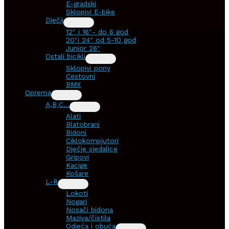
E-gradski
Sklopivi E-bike
Dječji
12″ i 16″- do 6 god
20″i 24″ od 5-10 god
Junior 26″
Ostali bicikli
Sklopivi pony
Cestovni
BMX
Oprema
A,B,C…
Alati
Blatobrani
Bidoni
Ciklokompjutori
Dječje sjedalice
Gripovi
Kacige
Košare
L-R
Lokoti
Nogari
Nosači bidona
Maziva/čistila
Odjeća i obuća