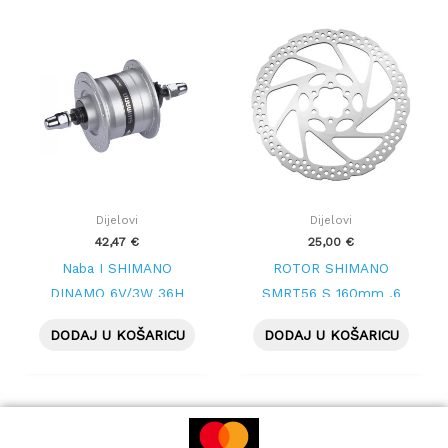
Dijelovi
Dijelovi
42,47
€
25,00
€
Naba I SHIMANO
ROTOR SHIMANO
DINAMO 6V/3W 36H
SMRT56 S 160mm ,6
rupa
DODAJ U KOŠARICU
DODAJ U KOŠARICU