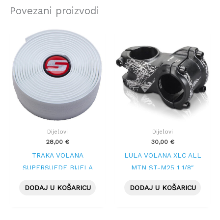
Povezani proizvodi
Dijelovi
Dijelovi
28,00
€
30,00
€
TRAKA VOLANA
LULA VOLANA XLC ALL
SUPERSUEDE BIJELA
MTN ST-M25 1 1/8″
(Kopiraj)
,31.8mm, 65mm,CRNA
DODAJ U KOŠARICU
DODAJ U KOŠARICU
MAT