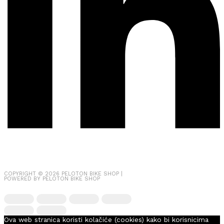
COPYRIGHT © 2026
PELOTON BIKE SHOP
|
POWERED BY
PELOTON BIKE SHOP
Ova web stranica koristi kolačiće (cookies) kako bi korisnicima