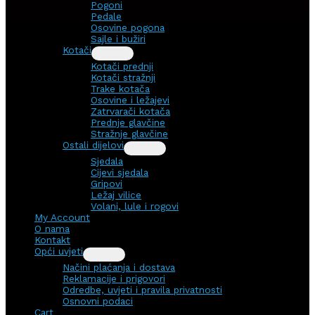
Pogoni
Pedale
Osovine pogona
Sajle i bužiri
Kotači
Kotači prednji
Kotači stražnji
Trake kotača
Osovine i ležajevi
Zatrvarači kotača
Prednje glavčine
Stražnje glavčine
Ostali dijelovi
Sjedala
Cijevi sjedala
Gripovi
Ležaj vilice
Volani, lule i rogovi
My Account
O nama
Kontakt
Opći uvjeti
Načini plaćanja i dostava
Reklamacije i prigovori
Odredbe, uvjeti i pravila privatnosti
Osnovni podaci
Cart