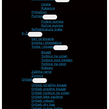
Cipele
Rukavice
Prtljažnici
Pumpe
Podne pumpe
Ručne pumpe
Reflektirajuće trake
S-Ž
Set za krpanje
Svjetla i bljeskalice
Torbe i bisage
Bisage
Torbice na volan
Torbice pod sjedalo
Torbice na okvir
Ruksaci
Zaštita rame
Zvonca
Ortlieb
Ortlieb stražnje bisage
Ortlieb prednje bisage
Ortlieb torbice na volan
Ortlieb bike packing
Ortlieb ruksaci
Ortlieb dry bag
Ortlieb putne torbe