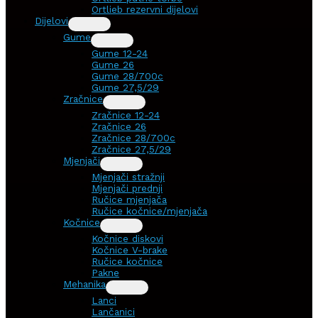
Ortlieb rezervni dijelovi
Dijelovi
Gume
Gume 12-24
Gume 26
Gume 28/700c
Gume 27,5/29
Zračnice
Zračnice 12-24
Zračnice 26
Zračnice 28/700c
Zračnice 27,5/29
Mjenjači
Mjenjači stražnji
Mjenjači prednji
Ručice mjenjača
Ručice kočnice/mjenjača
Kočnice
Kočnice diskovi
Kočnice V-brake
Ručice kočnice
Pakne
Mehanika
Lanci
Lančanici