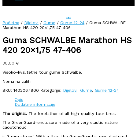
Početna
/
Dijelovi
/
Gume
/
Gume 12-24
/ Guma SCHWALBE
Marathon HS 420 20×1,75 47-406
Guma SCHWALBE Marathon HS
420 20×1,75 47-406
30,00
€
Visoko-kvalitetne tour gume Schwalbe.
Nema na zalihi
SKU:
1402067900
Kategorije:
Dijelovi
,
Gume
,
Gume 12-24
Opis
Dodatne informacije
The original.
The forefather of all high-quality tour tires.
The GreenGuard-enclosure made of a very elastic nature
caoutchouc
is 3 mm strong. With a third the GreenGuard is manufactured