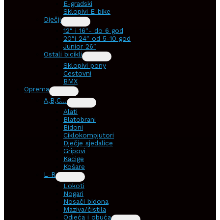
E-gradski
Sklopivi E-bike
Dječji
12″ i 16″- do 6 god
20″i 24″ od 5-10 god
Junior 26″
Ostali bicikli
Sklopivi pony
Cestovni
BMX
Oprema
A,B,C…
Alati
Blatobrani
Bidoni
Ciklokompjutori
Dječje sjedalice
Gripovi
Kacige
Košare
L-R
Lokoti
Nogari
Nosači bidona
Maziva/čistila
Odjeća i obuća