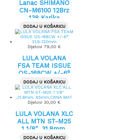
Lanac SHIMANO
CN-M6100 12Brz
138 Karika
DODAJ U KOŠARICU
Dijelovi
79,00
€
LULA VOLANA
FSA TEAM ISSUE
OS-168CW +/-6°
31,8-120mm
DODAJ U KOŠARICU
Dijelovi
30,00
€
LULA VOLANA XLC
ALL MTN ST-M25
1 1/8″ ,31.8mm,
65mm,CRNA MAT
DODAJ U KOŠARICU