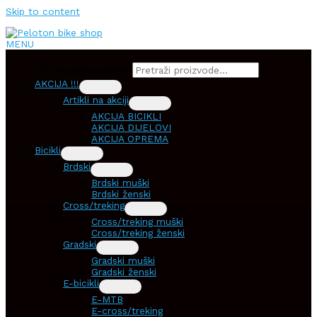
Skip to content
MENU
Products search
AKCIJA !!!
Artikli na akciji
AKCIJA BICIKLI
AKCIJA DIJELOVI
AKCIJA OPREMA
Bicikli
Brdski
Brdski muški
Brdski ženski
Cross/treking
Cross/treking muški
Cross/treking ženski
Gradski
Gradski muški
Gradski ženski
E-bicikli
E-MTB
E-cross/treking