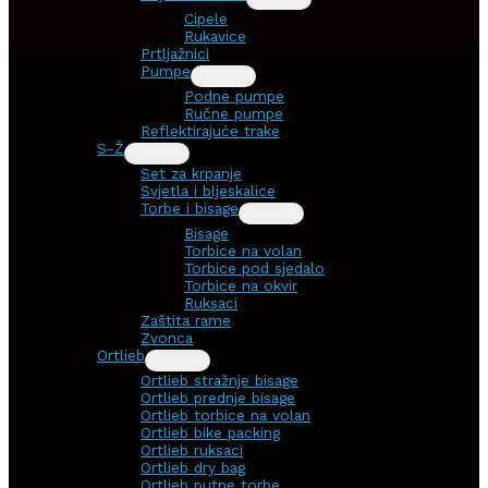
Cipele
Rukavice
Prtljažnici
Pumpe
Podne pumpe
Ručne pumpe
Reflektirajuće trake
S-Ž
Set za krpanje
Svjetla i bljeskalice
Torbe i bisage
Bisage
Torbice na volan
Torbice pod sjedalo
Torbice na okvir
Ruksaci
Zaštita rame
Zvonca
Ortlieb
Ortlieb stražnje bisage
Ortlieb prednje bisage
Ortlieb torbice na volan
Ortlieb bike packing
Ortlieb ruksaci
Ortlieb dry bag
Ortlieb putne torbe