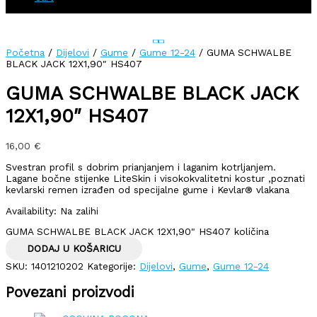
Početna
/
Dijelovi
/
Gume
/
Gume 12-24
/ GUMA SCHWALBE
BLACK JACK 12X1,90″ HS407
GUMA SCHWALBE BLACK JACK
12X1,90″ HS407
16,00
€
Svestran profil s dobrim prianjanjem i laganim kotrljanjem.
Lagane bočne stijenke LiteSkin i visokokvalitetni kostur ,poznati
kevlarski remen izrađen od specijalne gume i Kevlar® vlakana
Availability:
Na zalihi
GUMA SCHWALBE BLACK JACK 12X1,90" HS407 količina
DODAJ U KOŠARICU
SKU:
1401210202
Kategorije:
Dijelovi
,
Gume
,
Gume 12-24
Povezani proizvodi