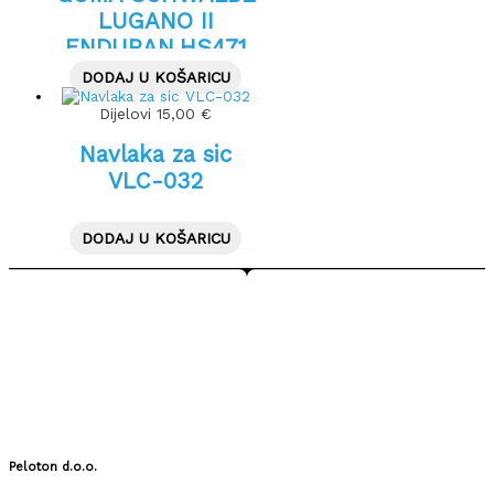
LUGANO II
ENDURAN.HS471
28″700X25C 25-
DODAJ U KOŠARICU
622 BLACK
Dijelovi
15,00
€
Navlaka za sic
VLC-032
DODAJ U KOŠARICU
Peloton d.o.o.