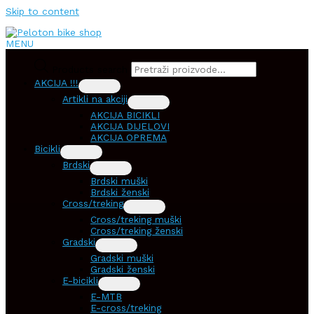
Skip to content
MENU
Products search
AKCIJA !!!
Artikli na akciji
AKCIJA BICIKLI
AKCIJA DIJELOVI
AKCIJA OPREMA
Bicikli
Brdski
Brdski muški
Brdski ženski
Cross/treking
Cross/treking muški
Cross/treking ženski
Gradski
Gradski muški
Gradski ženski
E-bicikli
E-MTB
E-cross/treking