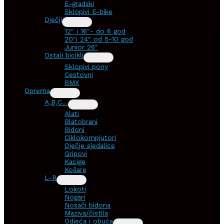
E-gradski
Sklopivi E-bike
Dječji
12″ i 16″- do 6 god
20″i 24″ od 5-10 god
Junior 26″
Ostali bicikli
Sklopivi pony
Cestovni
BMX
Oprema
A,B,C…
Alati
Blatobrani
Bidoni
Ciklokompjutori
Dječje sjedalice
Gripovi
Kacige
Košare
L-R
Lokoti
Nogari
Nosači bidona
Maziva/čistila
Odjeća i obuća