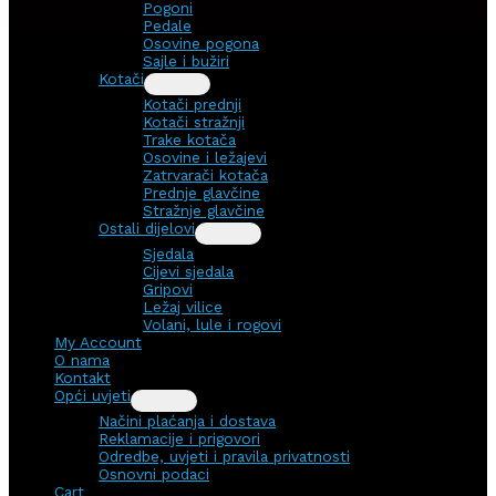
Pogoni
Pedale
Osovine pogona
Sajle i bužiri
Kotači
Kotači prednji
Kotači stražnji
Trake kotača
Osovine i ležajevi
Zatrvarači kotača
Prednje glavčine
Stražnje glavčine
Ostali dijelovi
Sjedala
Cijevi sjedala
Gripovi
Ležaj vilice
Volani, lule i rogovi
My Account
O nama
Kontakt
Opći uvjeti
Načini plaćanja i dostava
Reklamacije i prigovori
Odredbe, uvjeti i pravila privatnosti
Osnovni podaci
Cart