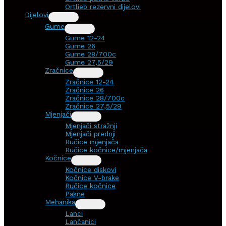
Ortlieb rezervni dijelovi
Dijelovi
Gume
Gume 12-24
Gume 26
Gume 28/700c
Gume 27,5/29
Zračnice
Zračnice 12-24
Zračnice 26
Zračnice 28/700c
Zračnice 27,5/29
Mjenjači
Mjenjači stražnji
Mjenjači prednji
Ručice mjenjača
Ručice kočnice/mjenjača
Kočnice
Kočnice diskovi
Kočnice V-brake
Ručice kočnice
Pakne
Mehanika
Lanci
Lančanici