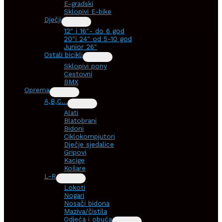
E-gradski
Sklopivi E-bike
Dječji
12″ i 16″- do 6 god
20″i 24″ od 5-10 god
Junior 26″
Ostali bicikli
Sklopivi pony
Cestovni
BMX
Oprema
A,B,C…
Alati
Blatobrani
Bidoni
Ciklokompjutori
Dječje sjedalice
Gripovi
Kacige
Košare
L-R
Lokoti
Nogari
Nosači bidona
Maziva/čistila
Odjeća i obuća