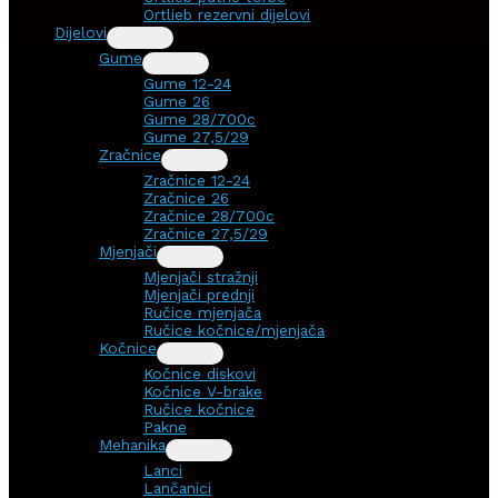
Ortlieb rezervni dijelovi
Dijelovi
Gume
Gume 12-24
Gume 26
Gume 28/700c
Gume 27,5/29
Zračnice
Zračnice 12-24
Zračnice 26
Zračnice 28/700c
Zračnice 27,5/29
Mjenjači
Mjenjači stražnji
Mjenjači prednji
Ručice mjenjača
Ručice kočnice/mjenjača
Kočnice
Kočnice diskovi
Kočnice V-brake
Ručice kočnice
Pakne
Mehanika
Lanci
Lančanici