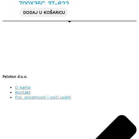
700X35C 37-622
CRNA
DODAJ U KOŠARICU
Peloton d.o.o.
O nama
Kontakt
Pol. privatnosti i opći uvjeti