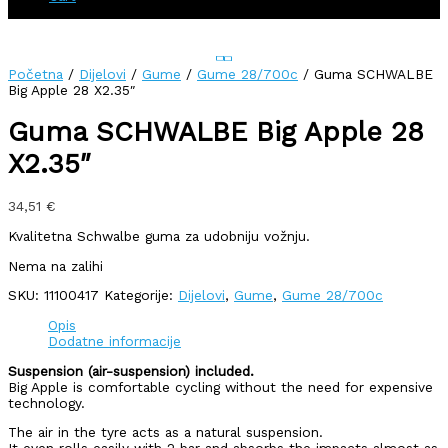
Početna
/
Dijelovi
/
Gume
/
Gume 28/700c
/ Guma SCHWALBE
Big Apple 28 X2.35″
Guma SCHWALBE Big Apple 28
X2.35″
34,51
€
Kvalitetna Schwalbe guma za udobniju vožnju.
Nema na zalihi
SKU:
11100417
Kategorije:
Dijelovi
,
Gume
,
Gume 28/700c
Opis
Dodatne informacije
Suspension (air-suspension) included.
Big Apple is comfortable cycling without the need for expensive
technology.
The air in the tyre acts as a natural suspension.