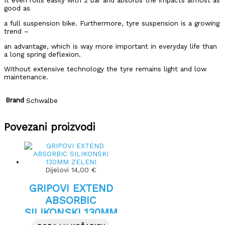
It even rolls easily with 2 bar and absorbs the impacts almost as
good as
a full suspension bike. Furthermore, tyre suspension is a growing
trend –
an advantage, which is way more important in everyday life than
a long spring deflexion.
Without extensive technology the tyre remains light and low
maintenance.
Brand
Schwalbe
Povezani proizvodi
Dijelovi
14,00
€
GRIPOVI EXTEND
ABSORBIC
SILIKONSKI 130MM
ZELENI