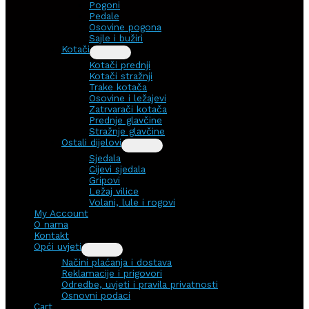
Pogoni
Pedale
Osovine pogona
Sajle i bužiri
Kotači
Kotači prednji
Kotači stražnji
Trake kotača
Osovine i ležajevi
Zatrvarači kotača
Prednje glavčine
Stražnje glavčine
Ostali dijelovi
Sjedala
Cijevi sjedala
Gripovi
Ležaj vilice
Volani, lule i rogovi
My Account
O nama
Kontakt
Opći uvjeti
Načini plaćanja i dostava
Reklamacije i prigovori
Odredbe, uvjeti i pravila privatnosti
Osnovni podaci
Cart