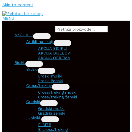
Skip to content
MENU
Products search
AKCIJA !!!
Artikli na akciji
AKCIJA BICIKLI
AKCIJA DIJELOVI
AKCIJA OPREMA
Bicikli
Brdski
Brdski muški
Brdski ženski
Cross/treking
Cross/treking muški
Cross/treking ženski
Gradski
Gradski muški
Gradski ženski
E-bicikli
E-MTB
E-cross/treking