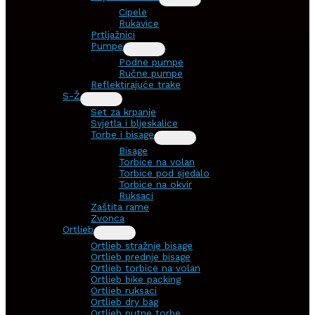
Cipele
Rukavice
Prtljažnici
Pumpe
Podne pumpe
Ručne pumpe
Reflektirajuće trake
S-Ž
Set za krpanje
Svjetla i bljeskalice
Torbe i bisage
Bisage
Torbice na volan
Torbice pod sjedalo
Torbice na okvir
Ruksaci
Zaštita rame
Zvonca
Ortlieb
Ortlieb stražnje bisage
Ortlieb prednje bisage
Ortlieb torbice na volan
Ortlieb bike packing
Ortlieb ruksaci
Ortlieb dry bag
Ortlieb putne torbe