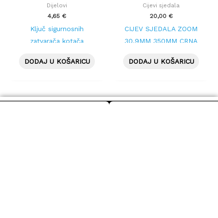
Dijelovi
Cijevi sjedala
4,65
€
20,00
€
Ključ sigurnosnih
CIJEV SJEDALA ZOOM
zatvarača kotača
30.9MM 350MM CRNA
DODAJ U KOŠARICU
DODAJ U KOŠARICU