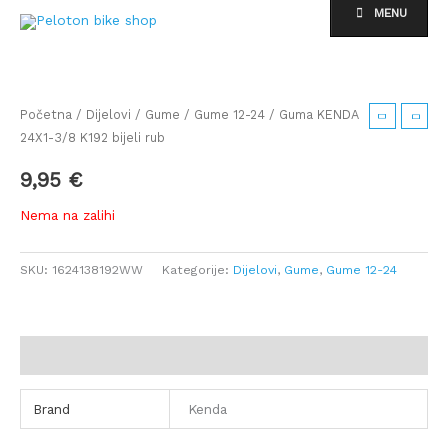
Skip
MENU
to
content
Početna
/
Dijelovi
/
Gume
/
Gume 12-24
/ Guma KENDA
24X1-3/8 K192 bijeli rub
9,95
€
Nema na zalihi
SKU:
1624138192WW
Kategorije:
Dijelovi
,
Gume
,
Gume 12-24
Dodatne informacije
Brand
Kenda