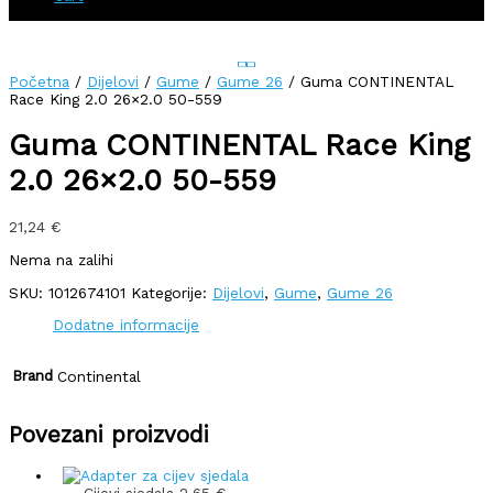
Početna
/
Dijelovi
/
Gume
/
Gume 26
/ Guma CONTINENTAL
Race King 2.0 26×2.0 50-559
Guma CONTINENTAL Race King
2.0 26×2.0 50-559
21,24
€
Nema na zalihi
SKU:
1012674101
Kategorije:
Dijelovi
,
Gume
,
Gume 26
Dodatne informacije
Brand
Continental
Povezani proizvodi