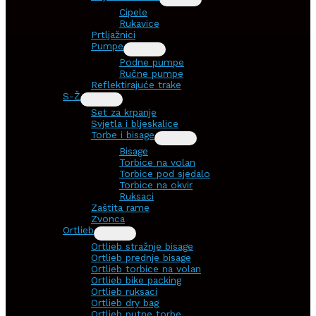
Cipele
Rukavice
Prtljažnici
Pumpe
Podne pumpe
Ručne pumpe
Reflektirajuće trake
S-Ž
Set za krpanje
Svjetla i bljeskalice
Torbe i bisage
Bisage
Torbice na volan
Torbice pod sjedalo
Torbice na okvir
Ruksaci
Zaštita rame
Zvonca
Ortlieb
Ortlieb stražnje bisage
Ortlieb prednje bisage
Ortlieb torbice na volan
Ortlieb bike packing
Ortlieb ruksaci
Ortlieb dry bag
Ortlieb putne torbe