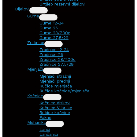
Ortlieb rezervni dijelovi
Dijelovi
Gume
Gume 12-24
Gume 26
Gume 28/700c
Gume 27,5/29
Zračnice
Zračnice 12-24
Zračnice 26
Zračnice 28/700c
Zračnice 27,5/29
Mjenjači
Mjenjači stražnji
Mjenjači prednji
Ručice mjenjača
Ručice kočnice/mjenjača
Kočnice
Kočnice diskovi
Kočnice V-brake
Ručice kočnice
Pakne
Mehanika
Lanci
Lančanici