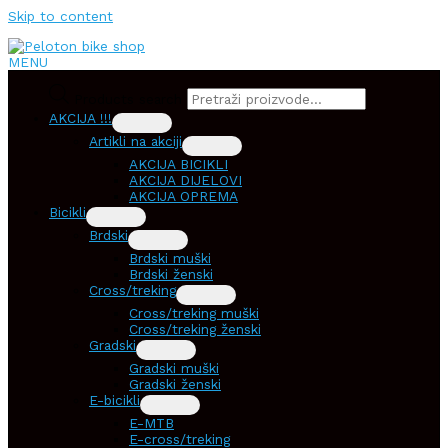
Skip to content
MENU
Products search
AKCIJA !!!
Artikli na akciji
AKCIJA BICIKLI
AKCIJA DIJELOVI
AKCIJA OPREMA
Bicikli
Brdski
Brdski muški
Brdski ženski
Cross/treking
Cross/treking muški
Cross/treking ženski
Gradski
Gradski muški
Gradski ženski
E-bicikli
E-MTB
E-cross/treking