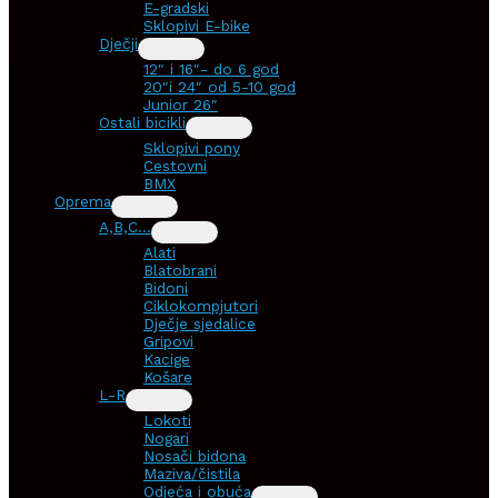
E-gradski
Sklopivi E-bike
Dječji
12″ i 16″- do 6 god
20″i 24″ od 5-10 god
Junior 26″
Ostali bicikli
Sklopivi pony
Cestovni
BMX
Oprema
A,B,C…
Alati
Blatobrani
Bidoni
Ciklokompjutori
Dječje sjedalice
Gripovi
Kacige
Košare
L-R
Lokoti
Nogari
Nosači bidona
Maziva/čistila
Odjeća i obuća