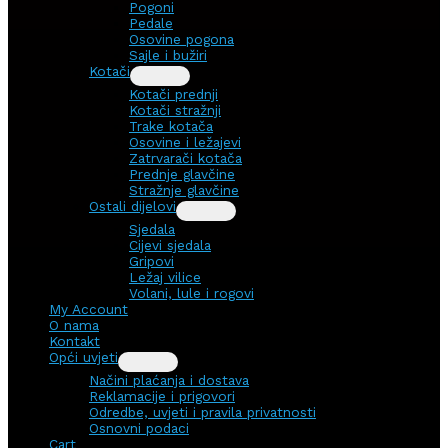
Pogoni
Pedale
Osovine pogona
Sajle i bužiri
Kotači
Kotači prednji
Kotači stražnji
Trake kotača
Osovine i ležajevi
Zatrvarači kotača
Prednje glavčine
Stražnje glavčine
Ostali dijelovi
Sjedala
Cijevi sjedala
Gripovi
Ležaj vilice
Volani, lule i rogovi
My Account
O nama
Kontakt
Opći uvjeti
Načini plaćanja i dostava
Reklamacije i prigovori
Odredbe, uvjeti i pravila privatnosti
Osnovni podaci
Cart