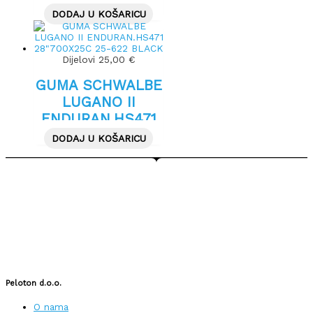
28X1.50″ 40-622
DODAJ U KOŠARICU
BLACK
Dijelovi
25,00
€
GUMA SCHWALBE
LUGANO II
ENDURAN.HS471
28″700X25C 25-
DODAJ U KOŠARICU
622 BLACK
Peloton d.o.o.
O nama