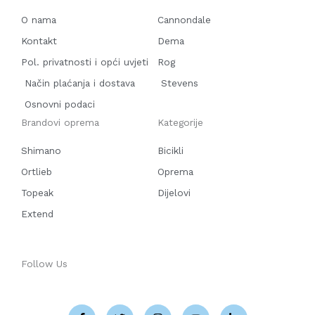
O nama
Cannondale
Kontakt
Dema
Pol. privatnosti i opći uvjeti
Rog
Način plaćanja i dostava
Stevens
Osnovni podaci
Brandovi oprema
Kategorije
Shimano
Bicikli
Ortlieb
Oprema
Topeak
Dijelovi
Extend
Follow Us
F
T
I
Y
L
a
w
n
o
i
c
i
s
u
n