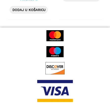
ENDURAN.HS471
DODAJ U KOŠARICU
28″700X25C 25-622
BLACK