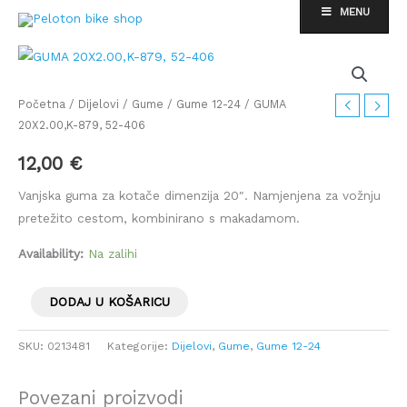
Skip
MENU
to
content
GUMA
20X2.00,K-
879,
Početna
/
Dijelovi
/
Gume
/
Gume 12-24
/ GUMA
52-
20X2.00,K-879, 52-406
406
12,00
€
količina
Vanjska guma za kotače dimenzija 20″. Namjenjena za vožnju
pretežito cestom, kombinirano s makadamom.
Availability:
Na zalihi
DODAJ U KOŠARICU
SKU:
0213481
Kategorije:
Dijelovi
,
Gume
,
Gume 12-24
Povezani proizvodi