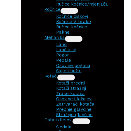
Ručice kočnice/mjenjača
Kočnice
Kočnice diskovi
Kočnice V-brake
Ručice kočnice
Pakne
Mehanika
Lanci
Lančanici
Pogoni
Pedale
Osovine pogona
Sajle i bužiri
Kotači
Kotači prednji
Kotači stražnji
Trake kotača
Osovine i ležajevi
Zatrvarači kotača
Prednje glavčine
Stražnje glavčine
Ostali dijelovi
Sjedala