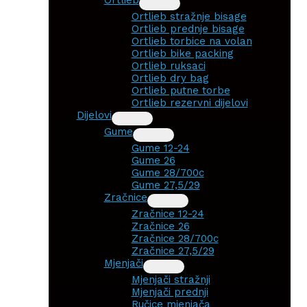
Ortlieb stražnje bisage
Ortlieb prednje bisage
Ortlieb torbice na volan
Ortlieb bike packing
Ortlieb ruksaci
Ortlieb dry bag
Ortlieb putne torbe
Ortlieb rezervni dijelovi
Dijelovi
Gume
Gume 12-24
Gume 26
Gume 28/700c
Gume 27,5/29
Zračnice
Zračnice 12-24
Zračnice 26
Zračnice 28/700c
Zračnice 27,5/29
Mjenjači
Mjenjači stražnji
Mjenjači prednji
Ručice mjenjača