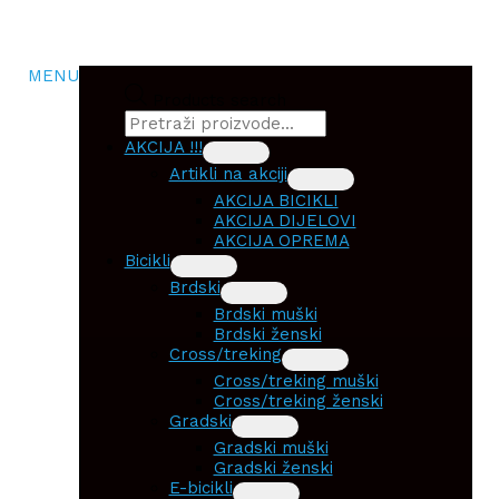
MENU
Products search
AKCIJA !!!
Artikli na akciji
AKCIJA BICIKLI
AKCIJA DIJELOVI
AKCIJA OPREMA
Bicikli
Brdski
Brdski muški
Brdski ženski
Cross/treking
Cross/treking muški
Cross/treking ženski
Gradski
Gradski muški
Gradski ženski
E-bicikli