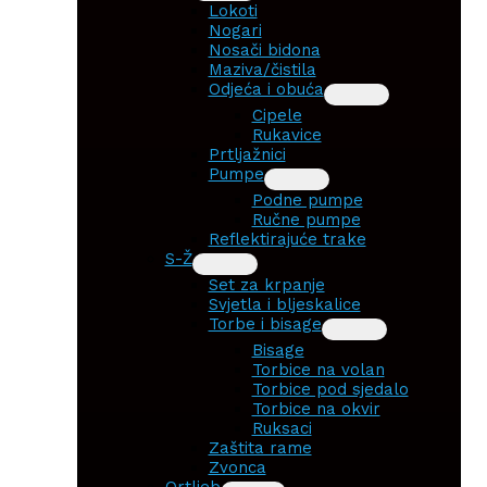
Lokoti
Nogari
Nosači bidona
Maziva/čistila
Odjeća i obuća
Cipele
Rukavice
Prtljažnici
Pumpe
Podne pumpe
Ručne pumpe
Reflektirajuće trake
S-Ž
Set za krpanje
Svjetla i bljeskalice
Torbe i bisage
Bisage
Torbice na volan
Torbice pod sjedalo
Torbice na okvir
Ruksaci
Zaštita rame
Zvonca
Ortlieb