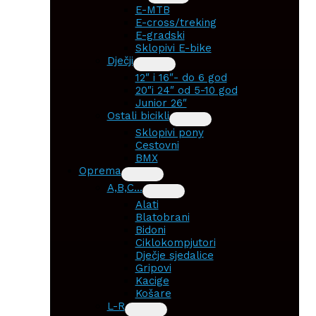
E-MTB
E-cross/treking
E-gradski
Sklopivi E-bike
Dječji
12″ i 16″- do 6 god
20″i 24″ od 5-10 god
Junior 26″
Ostali bicikli
Sklopivi pony
Cestovni
BMX
Oprema
A,B,C…
Alati
Blatobrani
Bidoni
Ciklokompjutori
Dječje sjedalice
Gripovi
Kacige
Košare
L-R