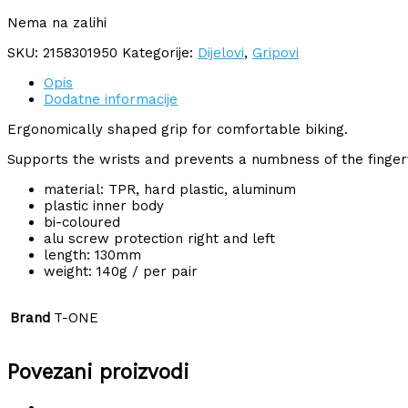
Nema na zalihi
SKU:
2158301950
Kategorije:
Dijelovi
,
Gripovi
Opis
Dodatne informacije
Ergonomically shaped grip for comfortable biking.
Supports the wrists and prevents a numbness of the fingert
material: TPR, hard plastic, aluminum
plastic inner body
bi-coloured
alu screw protection right and left
length: 130mm
weight: 140g / per pair
Brand
T-ONE
Povezani proizvodi