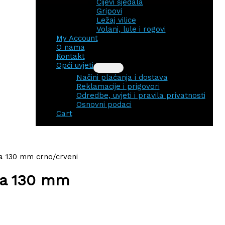
Cijevi sjedala
Gripovi
Ležaj vilice
Volani, lule i rogovi
My Account
O nama
Kontakt
Opći uvjeti
Načini plaćanja i dostava
Reklamacije i prigovori
Odredbe, uvjeti i pravila privatnosti
Osnovni podaci
Cart
a 130 mm crno/crveni
fa 130 mm