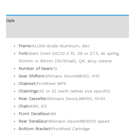
Opis
Dodatne informacije
Frame:
ALUXX-Grade Aluminum, disc
Fork:
Giant Crest SXC32-2 RL 29 or 27.5, air spring,
100mm or 80mm (XS/Small), QR, alloy steerer
Number of Gears:
12
Gear Shifters:
Shimano DeoreM6100, 1×12
Chainset:
ProWheel MPX
Chainrings:
30 or 32 teeth (wheel size specific)
Rear Cassette:
Shimano Deore,M6100, 10×51
Chain:
KMC X12
Front Derailleur:
NA
Rear Derailleur:
Shimano DeoreM610012 speed
Bottom Bracket:
ProWheel Cartridge