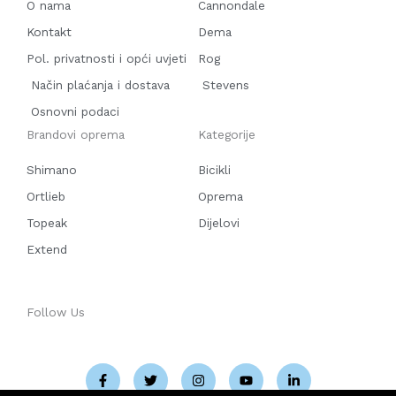
O nama
Cannondale
Kontakt
Dema
Pol. privatnosti i opći uvjeti
Rog
Način plaćanja i dostava
Stevens
Osnovni podaci
Brandovi oprema
Kategorije
Shimano
Bicikli
Ortlieb
Oprema
Topeak
Dijelovi
Extend
Follow Us
F
T
I
Y
L
a
w
n
o
i
c
i
s
u
n
e
t
t
t
k
b
t
a
u
e