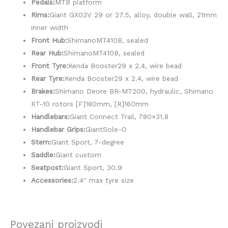
Pedals:
MTB platform
Rims:
Giant GX03V 29 or 27.5, alloy, double wall, 21mm
inner width
Front Hub:
ShimanoMT410B, sealed
Rear Hub:
ShimanoMT410B, sealed
Front Tyre:
Kenda Booster29 x 2.4, wire bead
Rear Tyre:
Kenda Booster29 x 2.4, wire bead
Brakes:
Shimano Deore BR-MT200, hydraulic, Shimano
RT-10 rotors [F]180mm, [R]160mm
Handlebars:
Giant Connect Trail, 780×31.8
Handlebar Grips:
GiantSole-O
Stem:
Giant Sport, 7-degree
Saddle:
Giant custom
Seatpost:
Giant Sport, 30.9
Accessories:
2.4″ max tyre size
Povezani proizvodi