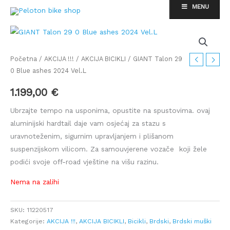
Skip
MENU
to
content
Početna
/
AKCIJA !!!
/
AKCIJA BICIKLI
/ GIANT Talon 29
0 Blue ashes 2024 Vel.L
1.199,00
€
Ubrzajte tempo na usponima, opustite na spustovima. ovaj
aluminijski hardtail daje vam osjećaj za stazu s
uravnoteženim, sigurnim upravljanjem i plišanom
suspenzijskom vilicom. Za samouvjerene vozače koji žele
podići svoje off-road vještine na višu razinu.
Nema na zalihi
SKU:
11220517
Kategorije:
AKCIJA !!!
,
AKCIJA BICIKLI
,
Bicikli
,
Brdski
,
Brdski muški