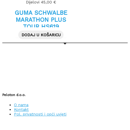
Dijelovi
45,00
€
GUMA SCHWALBE
MARATHON PLUS
TOUR HS619
28X1.50″ 40-622
DODAJ U KOŠARICU
BLACK
Peloton d.o.o.
O nama
Kontakt
Pol. privatnosti i opći uvjeti