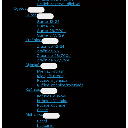
Ortlieb rezervni dijelovi
Dijelovi
Gume
Gume 12-24
Gume 26
Gume 28/700c
Gume 27,5/29
Zračnice
Zračnice 12-24
Zračnice 26
Zračnice 28/700c
Zračnice 27,5/29
Mjenjači
Mjenjači stražnji
Mjenjači prednji
Ručice mjenjača
Ručice kočnice/mjenjača
Kočnice
Kočnice diskovi
Kočnice V-brake
Ručice kočnice
Pakne
Mehanika
Lanci
Lančanici