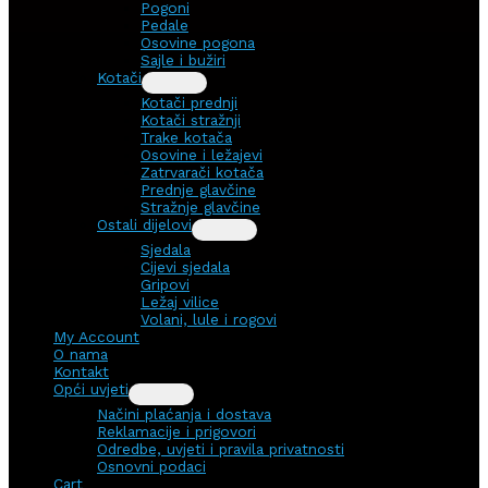
Pogoni
Pedale
Osovine pogona
Sajle i bužiri
Kotači
Kotači prednji
Kotači stražnji
Trake kotača
Osovine i ležajevi
Zatrvarači kotača
Prednje glavčine
Stražnje glavčine
Ostali dijelovi
Sjedala
Cijevi sjedala
Gripovi
Ležaj vilice
Volani, lule i rogovi
My Account
O nama
Kontakt
Opći uvjeti
Načini plaćanja i dostava
Reklamacije i prigovori
Odredbe, uvjeti i pravila privatnosti
Osnovni podaci
Cart