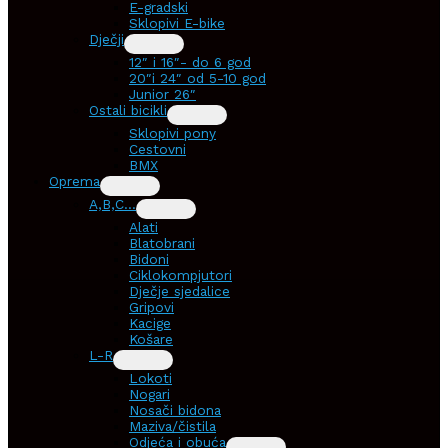
E-gradski
Sklopivi E-bike
Dječji
12″ i 16″- do 6 god
20″i 24″ od 5-10 god
Junior 26″
Ostali bicikli
Sklopivi pony
Cestovni
BMX
Oprema
A,B,C…
Alati
Blatobrani
Bidoni
Ciklokompjutori
Dječje sjedalice
Gripovi
Kacige
Košare
L-R
Lokoti
Nogari
Nosači bidona
Maziva/čistila
Odjeća i obuća