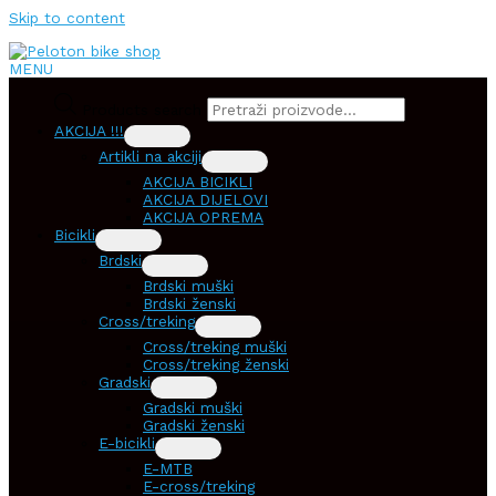
Skip to content
MENU
Products search
AKCIJA !!!
Artikli na akciji
AKCIJA BICIKLI
AKCIJA DIJELOVI
AKCIJA OPREMA
Bicikli
Brdski
Brdski muški
Brdski ženski
Cross/treking
Cross/treking muški
Cross/treking ženski
Gradski
Gradski muški
Gradski ženski
E-bicikli
E-MTB
E-cross/treking