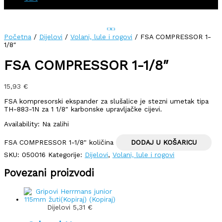
Početna
/
Dijelovi
/
Volani, lule i rogovi
/ FSA COMPRESSOR 1-
1/8″
FSA COMPRESSOR 1-1/8″
15,93
€
FSA kompresorski ekspander za slušalice je stezni umetak tipa
TH-883-1N za 1 1/8″ karbonske upravljačke cijevi.
Availability:
Na zalihi
FSA COMPRESSOR 1-1/8" količina
DODAJ U KOŠARICU
SKU:
050016
Kategorije:
Dijelovi
,
Volani, lule i rogovi
Povezani proizvodi
Dijelovi
5,31
€