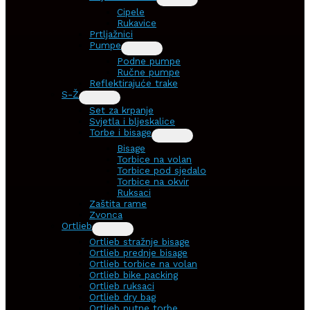
Cipele
Rukavice
Prtljažnici
Pumpe
Podne pumpe
Ručne pumpe
Reflektirajuće trake
S-Ž
Set za krpanje
Svjetla i bljeskalice
Torbe i bisage
Bisage
Torbice na volan
Torbice pod sjedalo
Torbice na okvir
Ruksaci
Zaštita rame
Zvonca
Ortlieb
Ortlieb stražnje bisage
Ortlieb prednje bisage
Ortlieb torbice na volan
Ortlieb bike packing
Ortlieb ruksaci
Ortlieb dry bag
Ortlieb putne torbe