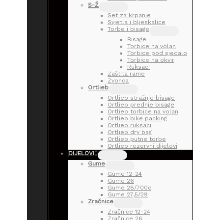
S-Ž
Set za krpanje
Svjetla i bljeskalice
Torbe i bisage
Bisage
Torbice na volan
Torbice pod sjedalo
Torbice na okvir
Ruksaci
Zaštita rame
Zvonca
Ortlieb
Ortlieb stražnje bisage
Ortlieb prednje bisage
Ortlieb torbice na volan
Ortlieb bike packing
Ortlieb ruksaci
Ortlieb dry bag
Ortlieb putne torbe
Ortlieb rezervni dijelovi
DIJELOVI
Gume
Gume 12-24
Gume 26
Gume 28/700c
Gume 27,5/29
Zračnice
Zračnice 12-24
Zračnice 26