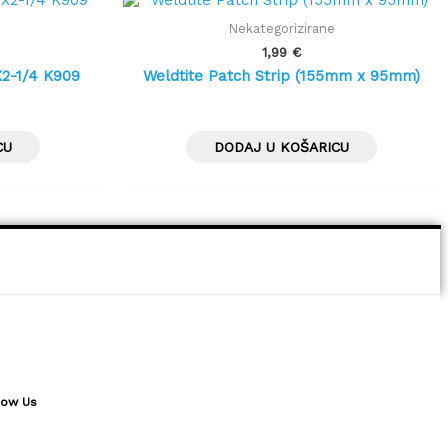
Nekategorizirane
1,99
€
2-1/4 K909
Weldtite Patch Strip (155mm x 95mm)
CU
DODAJ U KOŠARICU
low Us