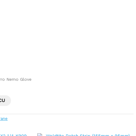
Pro Nemo Glove
CU
rane