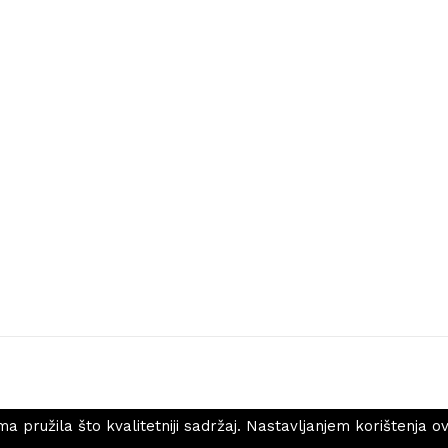
ima pružila što kvalitetniji sadržaj. Nastavljanjem korištenj