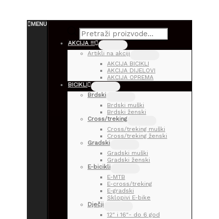
Products
search
MENU
AKCIJA !!!
Artikli na akciji
AKCIJA BICIKLI
AKCIJA DIJELOVI
AKCIJA OPREMA
BICIKLI
Brdski
Brdski muški
Brdski ženski
Cross/treking
Cross/treking muški
Cross/treking ženski
Gradski
Gradski muški
Gradski ženski
E-bicikli
E-MTB
E-cross/treking
E-gradski
Sklopivi E-bike
Dječji
12″ i 16″- do 6 god