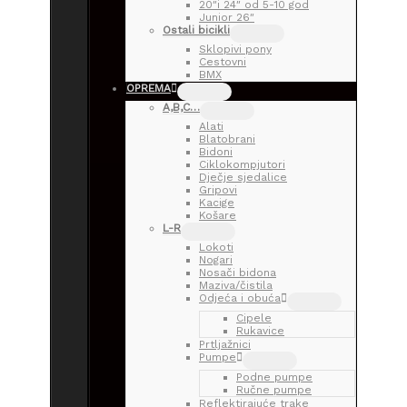
20″i 24″ od 5-10 god
Junior 26″
Ostali bicikli
Sklopivi pony
Cestovni
BMX
OPREMA
A,B,C…
Alati
Blatobrani
Bidoni
Ciklokompjutori
Dječje sjedalice
Gripovi
Kacige
Košare
L-R
Lokoti
Nogari
Nosači bidona
Maziva/čistila
Odjeća i obuća
Cipele
Rukavice
Prtljažnici
Pumpe
Podne pumpe
Ručne pumpe
Reflektirajuće trake