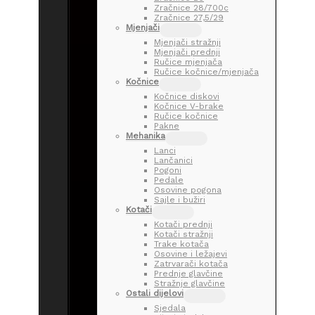
Zračnice 28/700c
Zračnice 27,5/29
Mjenjači
Mjenjači stražnji
Mjenjači prednji
Ručice mjenjača
Ručice kočnice/mjenjača
Kočnice
Kočnice diskovi
Kočnice V-brake
Ručice kočnice
Pakne
Mehanika
Lanci
Lančanici
Pogoni
Pedale
Osovine pogona
Sajle i bužiri
Kotači
Kotači prednji
Kotači stražnji
Trake kotača
Osovine i ležajevi
Zatrvarači kotača
Prednje glavčine
Stražnje glavčine
Ostali dijelovi
Sjedala