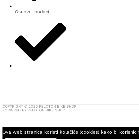
Osnovni podaci
COPYRIGHT © 2026
PELOTON BIKE SHOP
|
POWERED BY
PELOTON BIKE SHOP
Ova web stranica koristi kolačiće (cookies) kako bi korisnic