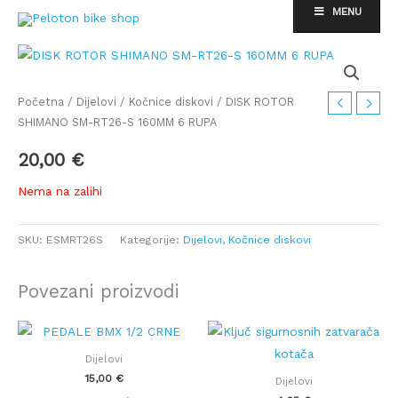
Skip
MENU
to
content
Početna
/
Dijelovi
/
Kočnice diskovi
/ DISK ROTOR
SHIMANO SM-RT26-S 160MM 6 RUPA
20,00
€
Nema na zalihi
SKU:
ESMRT26S
Kategorije:
Dijelovi
,
Kočnice diskovi
Povezani proizvodi
Dijelovi
15,00
€
Dijelovi