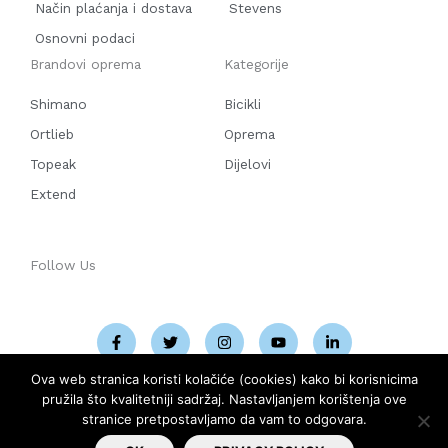
Način plaćanja i dostava
Stevens
Osnovni podaci
Brandovi oprema
Kategorije
Shimano
Bicikli
Ortlieb
Oprema
Topeak
Dijelovi
Extend
Follow Us
F
T
I
Y
L
a
w
n
o
i
c
i
s
u
n
e
t
t
t
k
b
t
a
u
e
o
e
g
b
d
Ova web stranica koristi kolačiće (cookies) kako bi korisnicima
o
r
r
e
i
pružila što kvalitetniji sadržaj. Nastavljanjem korištenja ove
k
a
n
-
m
-
stranice pretpostavljamo da vam to odgovara.
f
i
COPYRIGHT © 2026
PELOTON BIKE SHOP
|