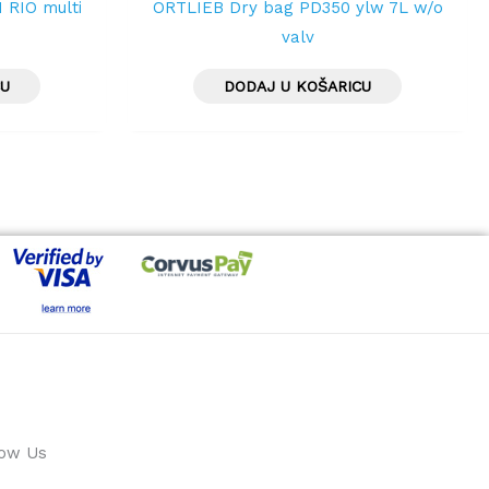
 RIO multi
ORTLIEB Dry bag PD350 ylw 7L w/o
valv
CU
DODAJ U KOŠARICU
low Us