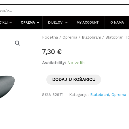
CIKLI
OPREMA
DIJELOVI
MY ACCOUNT
O NAMA
Blatobran
Početna
/
Oprema
/
Blatobrani
/ Blatobran TO
TOPEAK
7,30
€
RX
Defender
Availability:
Na zalihi
za
prtljažnik
DODAJ U KOŠARICU
količina
SKU:
82971
Kategorije:
Blatobrani
,
Oprema