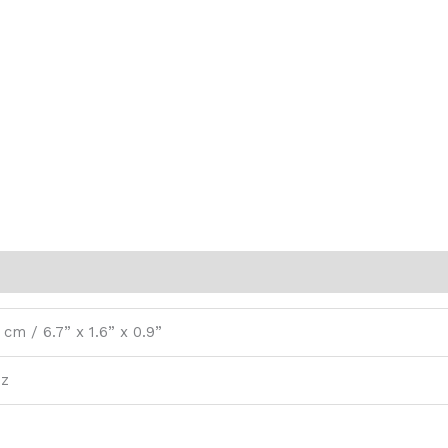
2 cm / 6.7” x 1.6” x 0.9”
oz