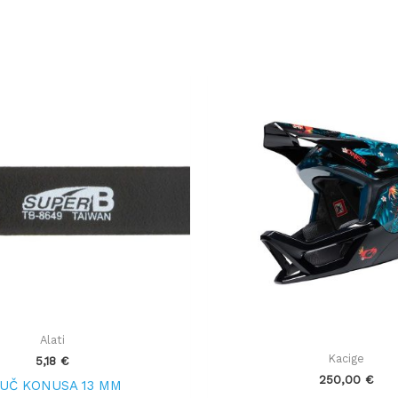
Alati
Kacige
5,18
€
250,00
€
UČ KONUSA 13 MM