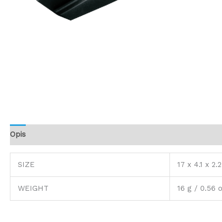
Opis
Dodatne informacije
SIZE
17 x 4.1 x 2.
WEIGHT
16 g / 0.56 