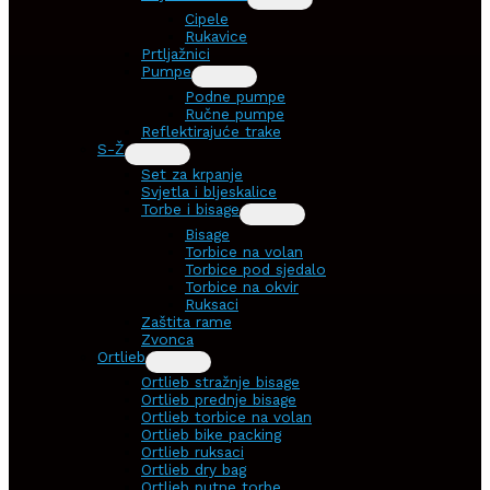
Cipele
Rukavice
Prtljažnici
Pumpe
Podne pumpe
Ručne pumpe
Reflektirajuće trake
S-Ž
Set za krpanje
Svjetla i bljeskalice
Torbe i bisage
Bisage
Torbice na volan
Torbice pod sjedalo
Torbice na okvir
Ruksaci
Zaštita rame
Zvonca
Ortlieb
Ortlieb stražnje bisage
Ortlieb prednje bisage
Ortlieb torbice na volan
Ortlieb bike packing
Ortlieb ruksaci
Ortlieb dry bag
Ortlieb putne torbe