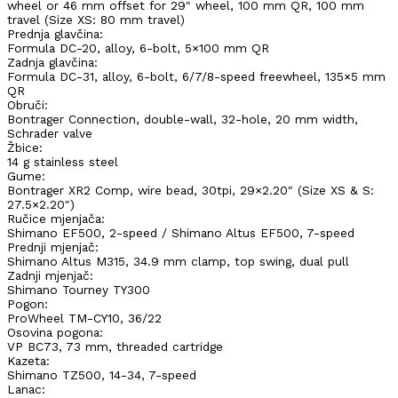
wheel or 46 mm offset for 29″ wheel, 100 mm QR, 100 mm
travel (Size XS: 80 mm travel)
Prednja glavčina:
Formula DC-20, alloy, 6-bolt, 5×100 mm QR
Zadnja glavčina:
Formula DC-31, alloy, 6-bolt, 6/7/8-speed freewheel, 135×5 mm
QR
Obruči:
Bontrager Connection, double-wall, 32-hole, 20 mm width,
Schrader valve
Žbice:
14 g stainless steel
Gume:
Bontrager XR2 Comp, wire bead, 30tpi, 29×2.20″ (Size XS & S:
27.5×2.20″)
Ručice mjenjača:
Shimano EF500, 2-speed / Shimano Altus EF500, 7-speed
Prednji mjenjač:
Shimano Altus M315, 34.9 mm clamp, top swing, dual pull
Zadnji mjenjač:
Shimano Tourney TY300
Pogon:
ProWheel TM-CY10, 36/22
Osovina pogona:
VP BC73, 73 mm, threaded cartridge
Kazeta:
Shimano TZ500, 14-34, 7-speed
Lanac: