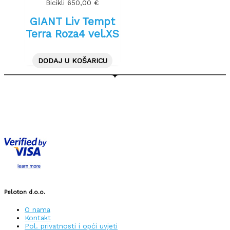
Bicikli
650,00
€
GIANT Liv Tempt
Terra Roza4 vel.XS
DODAJ U KOŠARICU
Peloton d.o.o.
O nama
Kontakt
Pol. privatnosti i opći uvjeti