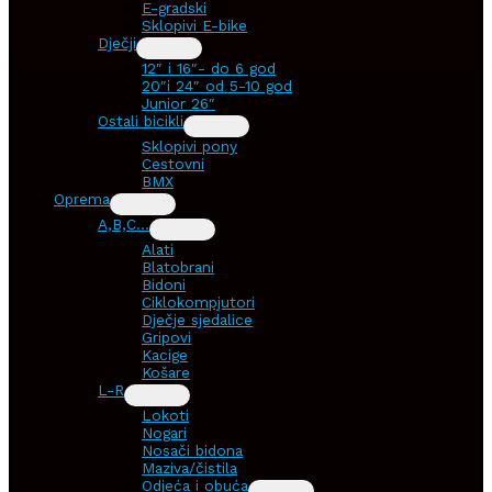
E-gradski
Sklopivi E-bike
Dječji
12″ i 16″- do 6 god
20″i 24″ od 5-10 god
Junior 26″
Ostali bicikli
Sklopivi pony
Cestovni
BMX
Oprema
A,B,C…
Alati
Blatobrani
Bidoni
Ciklokompjutori
Dječje sjedalice
Gripovi
Kacige
Košare
L-R
Lokoti
Nogari
Nosači bidona
Maziva/čistila
Odjeća i obuća