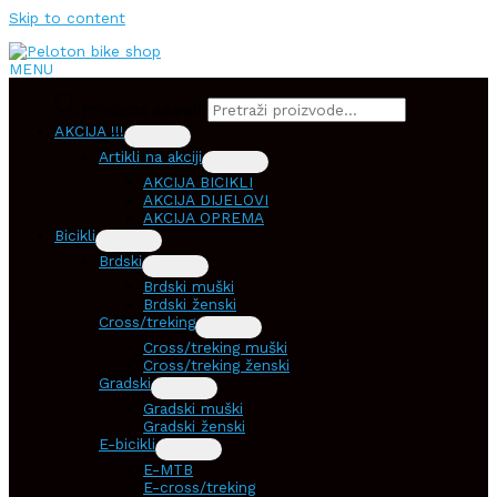
Skip to content
MENU
Products search
AKCIJA !!!
Artikli na akciji
AKCIJA BICIKLI
AKCIJA DIJELOVI
AKCIJA OPREMA
Bicikli
Brdski
Brdski muški
Brdski ženski
Cross/treking
Cross/treking muški
Cross/treking ženski
Gradski
Gradski muški
Gradski ženski
E-bicikli
E-MTB
E-cross/treking