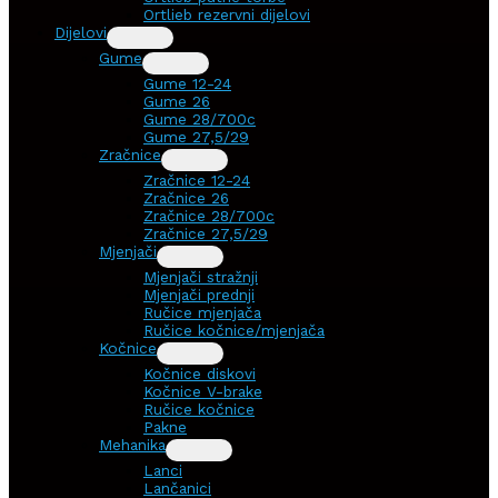
Ortlieb rezervni dijelovi
Dijelovi
Gume
Gume 12-24
Gume 26
Gume 28/700c
Gume 27,5/29
Zračnice
Zračnice 12-24
Zračnice 26
Zračnice 28/700c
Zračnice 27,5/29
Mjenjači
Mjenjači stražnji
Mjenjači prednji
Ručice mjenjača
Ručice kočnice/mjenjača
Kočnice
Kočnice diskovi
Kočnice V-brake
Ručice kočnice
Pakne
Mehanika
Lanci
Lančanici