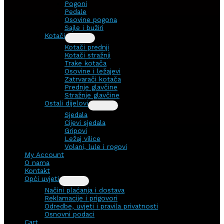
Pogoni
Pedale
Osovine pogona
Sajle i bužiri
Kotači
Kotači prednji
Kotači stražnji
Trake kotača
Osovine i ležajevi
Zatrvarači kotača
Prednje glavčine
Stražnje glavčine
Ostali dijelovi
Sjedala
Cijevi sjedala
Gripovi
Ležaj vilice
Volani, lule i rogovi
My Account
O nama
Kontakt
Opći uvjeti
Načini plaćanja i dostava
Reklamacije i prigovori
Odredbe, uvjeti i pravila privatnosti
Osnovni podaci
Cart