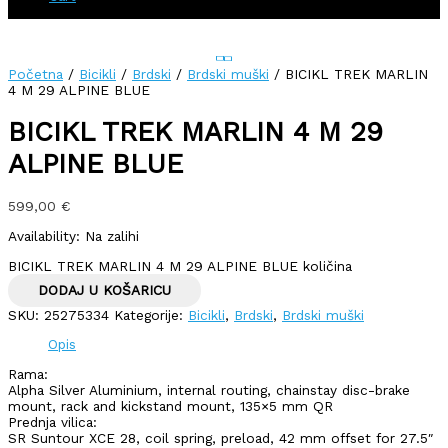
Početna
/
Bicikli
/
Brdski
/
Brdski muški
/ BICIKL TREK MARLIN
4 M 29 ALPINE BLUE
BICIKL TREK MARLIN 4 M 29
ALPINE BLUE
599,00
€
Availability:
Na zalihi
BICIKL TREK MARLIN 4 M 29 ALPINE BLUE količina
DODAJ U KOŠARICU
SKU:
25275334
Kategorije:
Bicikli
,
Brdski
,
Brdski muški
Opis
Rama:
Alpha Silver Aluminium, internal routing, chainstay disc-brake
mount, rack and kickstand mount, 135×5 mm QR
Prednja vilica:
SR Suntour XCE 28, coil spring, preload, 42 mm offset for 27.5″