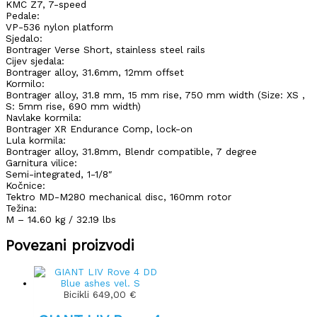
KMC Z7, 7-speed
Pedale:
VP-536 nylon platform
Sjedalo:
Bontrager Verse Short, stainless steel rails
Cijev sjedala:
Bontrager alloy, 31.6mm, 12mm offset
Kormilo:
Bontrager alloy, 31.8 mm, 15 mm rise, 750 mm width (Size: XS ,
S: 5mm rise, 690 mm width)
Navlake kormila:
Bontrager XR Endurance Comp, lock-on
Lula kormila:
Bontrager alloy, 31.8mm, Blendr compatible, 7 degree
Garnitura vilice:
Semi-integrated, 1-1/8″
Kočnice:
Tektro MD-M280 mechanical disc, 160mm rotor
Težina:
M – 14.60 kg / 32.19 lbs
Povezani proizvodi
Bicikli
649,00
€