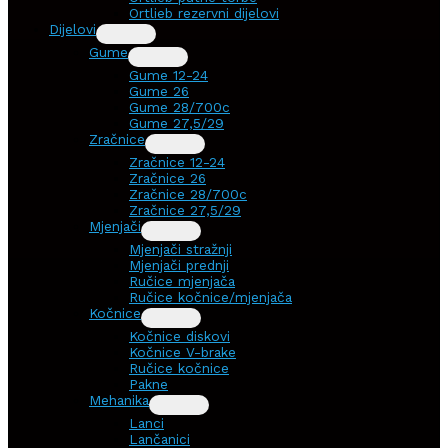
Ortlieb rezervni dijelovi
Dijelovi
Gume
Gume 12-24
Gume 26
Gume 28/700c
Gume 27,5/29
Zračnice
Zračnice 12-24
Zračnice 26
Zračnice 28/700c
Zračnice 27,5/29
Mjenjači
Mjenjači stražnji
Mjenjači prednji
Ručice mjenjača
Ručice kočnice/mjenjača
Kočnice
Kočnice diskovi
Kočnice V-brake
Ručice kočnice
Pakne
Mehanika
Lanci
Lančanici