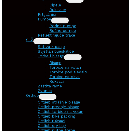
Cipele
Rukavice
Prtljažnici
Pumpe
Podne pumpe
Ručne pumpe
Reflektirajuće trake
S-Ž
Set za krpanje
Svjetla i bljeskalice
Torbe i bisage
Bisage
Torbice na volan
Torbice pod sjedalo
Torbice na okvir
Ruksaci
Zaštita rame
Zvonca
Ortlieb
Ortlieb stražnje bisage
Ortlieb prednje bisage
Ortlieb torbice na volan
Ortlieb bike packing
Ortlieb ruksaci
Ortlieb dry bag
Ortlieb putne torbe