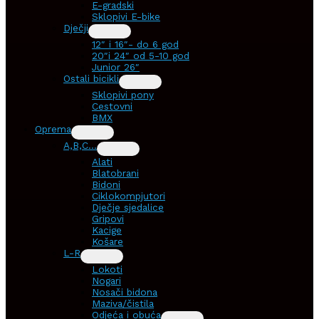
E-gradski
Sklopivi E-bike
Dječji
12″ i 16″- do 6 god
20″i 24″ od 5-10 god
Junior 26″
Ostali bicikli
Sklopivi pony
Cestovni
BMX
Oprema
A,B,C…
Alati
Blatobrani
Bidoni
Ciklokompjutori
Dječje sjedalice
Gripovi
Kacige
Košare
L-R
Lokoti
Nogari
Nosači bidona
Maziva/čistila
Odjeća i obuća