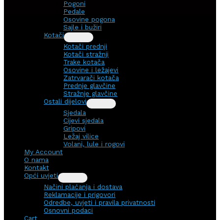
Pogoni
Pedale
Osovine pogona
Sajle i bužiri
Kotači
Kotači prednji
Kotači stražnji
Trake kotača
Osovine i ležajevi
Zatrvarači kotača
Prednje glavčine
Stražnje glavčine
Ostali dijelovi
Sjedala
Cijevi sjedala
Gripovi
Ležaj vilice
Volani, lule i rogovi
My Account
O nama
Kontakt
Opći uvjeti
Načini plaćanja i dostava
Reklamacije i prigovori
Odredbe, uvjeti i pravila privatnosti
Osnovni podaci
Cart