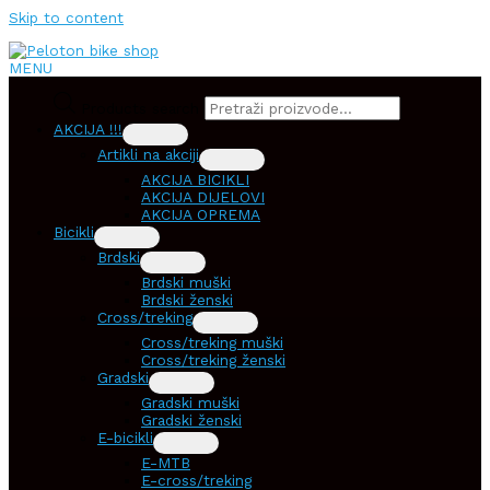
Skip to content
MENU
Products search
AKCIJA !!!
Artikli na akciji
AKCIJA BICIKLI
AKCIJA DIJELOVI
AKCIJA OPREMA
Bicikli
Brdski
Brdski muški
Brdski ženski
Cross/treking
Cross/treking muški
Cross/treking ženski
Gradski
Gradski muški
Gradski ženski
E-bicikli
E-MTB
E-cross/treking