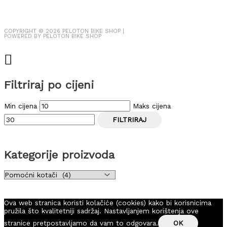
COPYRIGHT © 2026
PELOTON BIKE SHOP
|
POWERED BY
PELOTON BIKE SHOP
Filtriraj po cijeni
Min cijena
Maks cijena
FILTRIRAJ
Kategorije proizvoda
Ova web stranica koristi kolačiće (cookies) kako bi korisnicima
pružila što kvalitetniji sadržaj. Nastavljanjem korištenja ove
stranice pretpostavljamo da vam to odgovara.
OK