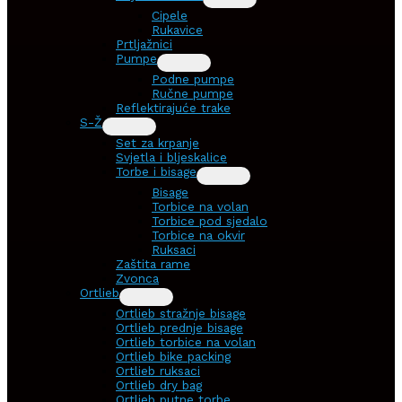
Cipele
Rukavice
Prtljažnici
Pumpe
Podne pumpe
Ručne pumpe
Reflektirajuće trake
S-Ž
Set za krpanje
Svjetla i bljeskalice
Torbe i bisage
Bisage
Torbice na volan
Torbice pod sjedalo
Torbice na okvir
Ruksaci
Zaštita rame
Zvonca
Ortlieb
Ortlieb stražnje bisage
Ortlieb prednje bisage
Ortlieb torbice na volan
Ortlieb bike packing
Ortlieb ruksaci
Ortlieb dry bag
Ortlieb putne torbe