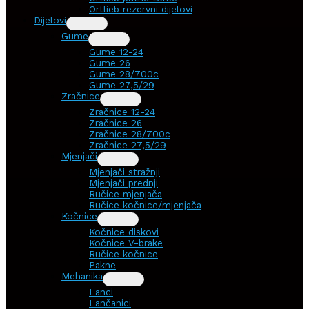
Ortlieb rezervni dijelovi
Dijelovi
Gume
Gume 12-24
Gume 26
Gume 28/700c
Gume 27,5/29
Zračnice
Zračnice 12-24
Zračnice 26
Zračnice 28/700c
Zračnice 27,5/29
Mjenjači
Mjenjači stražnji
Mjenjači prednji
Ručice mjenjača
Ručice kočnice/mjenjača
Kočnice
Kočnice diskovi
Kočnice V-brake
Ručice kočnice
Pakne
Mehanika
Lanci
Lančanici