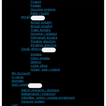
Pogoni
Pedale
Osovine pogona
Sajle i bužiri
Kotači
Kotači prednji
Kotači stražnji
Trake kotača
Osovine i ležajevi
Zatrvarači kotača
Prednje glavčine
Stražnje glavčine
Ostali dijelovi
Sjedala
Cijevi sjedala
Gripovi
Ležaj vilice
Volani, lule i rogovi
My Account
O nama
Kontakt
Opći uvjeti
Načini plaćanja i dostava
Reklamacije i prigovori
Odredbe, uvjeti i pravila privatnosti
Osnovni podaci
Cart