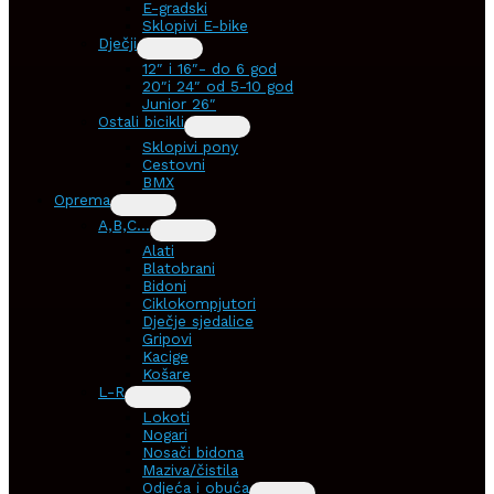
E-gradski
Sklopivi E-bike
Dječji
12″ i 16″- do 6 god
20″i 24″ od 5-10 god
Junior 26″
Ostali bicikli
Sklopivi pony
Cestovni
BMX
Oprema
A,B,C…
Alati
Blatobrani
Bidoni
Ciklokompjutori
Dječje sjedalice
Gripovi
Kacige
Košare
L-R
Lokoti
Nogari
Nosači bidona
Maziva/čistila
Odjeća i obuća