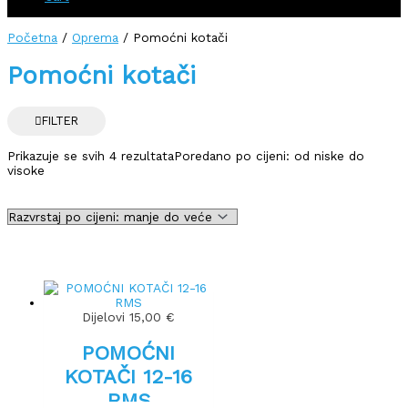
Početna
/
Oprema
/ Pomoćni kotači
Pomoćni kotači
FILTER
Prikazuje se svih 4 rezultata
Poredano po cijeni: od niske do
visoke
Dijelovi
15,00
€
POMOĆNI
KOTAČI 12-16
RMS