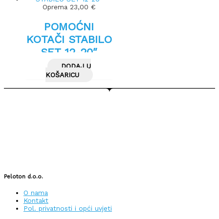
Oprema
23,00
€
POMOĆNI
KOTAČI STABILO
SET 12-20″
DODAJ U
KOŠARICU
Peloton d.o.o.
O nama
Kontakt
Pol. privatnosti i opći uvjeti