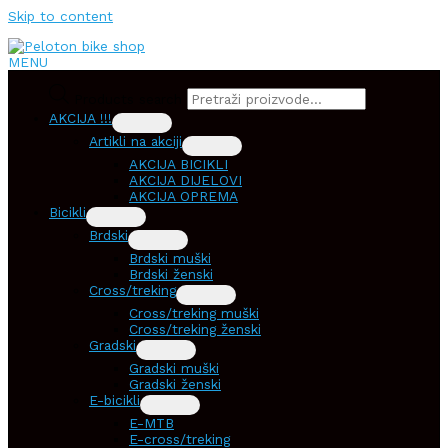
Skip to content
MENU
Products search
AKCIJA !!!
Artikli na akciji
AKCIJA BICIKLI
AKCIJA DIJELOVI
AKCIJA OPREMA
Bicikli
Brdski
Brdski muški
Brdski ženski
Cross/treking
Cross/treking muški
Cross/treking ženski
Gradski
Gradski muški
Gradski ženski
E-bicikli
E-MTB
E-cross/treking