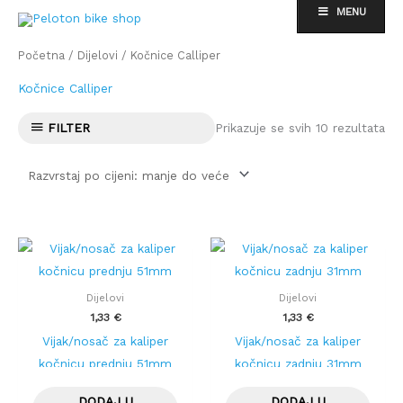
Skip
MENU
to
Po
content
Početna
/
Dijelovi
/ Kočnice Calliper
po
cij
od
Kočnice Calliper
nis
do
vis
Prikazuje se svih 10 rezultata
FILTER
Dijelovi
Dijelovi
1,33
€
1,33
€
Vijak/nosač za kaliper
Vijak/nosač za kaliper
kočnicu prednju 51mm
kočnicu zadnju 31mm
DODAJ U
DODAJ U