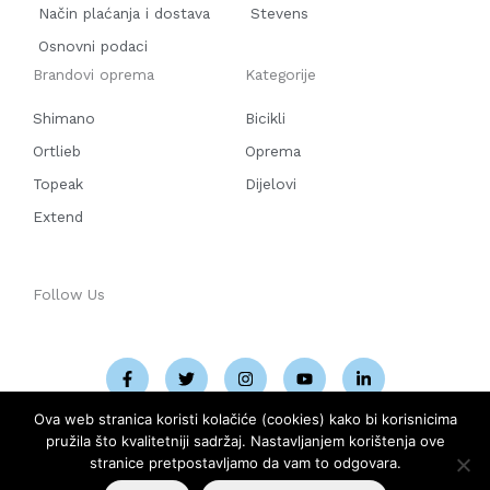
Način plaćanja i dostava
Stevens
Osnovni podaci
Brandovi oprema
Kategorije
Shimano
Bicikli
Ortlieb
Oprema
Topeak
Dijelovi
Extend
Follow Us
F
T
I
Y
L
a
w
n
o
i
c
i
s
u
n
e
t
t
t
k
b
t
a
u
e
o
e
g
b
d
Ova web stranica koristi kolačiće (cookies) kako bi korisnicima
o
r
r
e
i
pružila što kvalitetniji sadržaj. Nastavljanjem korištenja ove
k
a
n
-
m
-
stranice pretpostavljamo da vam to odgovara.
f
i
COPYRIGHT © 2026
PELOTON BIKE SHOP
|