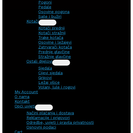
Pogoni
Pedale
Osovine pogona
Sajle i bužiri
Kotači
Kotači prednji
Kotači stražnji
Trake kotača
Osovine i ležajevi
Zatrvarači kotača
Prednje glavčine
Stražnje glavčine
Ostali dijelovi
Sjedala
Cijevi sjedala
Gripovi
Ležaj vilice
Volani, lule i rogovi
My Account
O nama
Kontakt
Opći uvjeti
Načini plaćanja i dostava
Reklamacije i prigovori
Odredbe, uvjeti i pravila privatnosti
Osnovni podaci
Cart