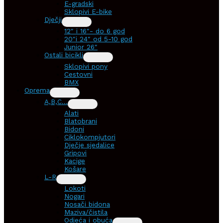
E-gradski
Sklopivi E-bike
Dječji
12″ i 16″- do 6 god
20″i 24″ od 5-10 god
Junior 26″
Ostali bicikli
Sklopivi pony
Cestovni
BMX
Oprema
A,B,C…
Alati
Blatobrani
Bidoni
Ciklokompjutori
Dječje sjedalice
Gripovi
Kacige
Košare
L-R
Lokoti
Nogari
Nosači bidona
Maziva/čistila
Odjeća i obuća