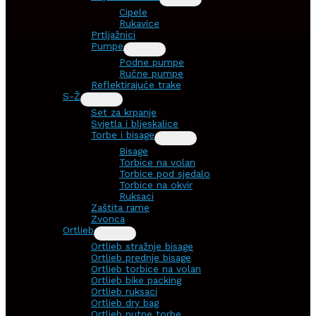
Cipele
Rukavice
Prtljažnici
Pumpe
Podne pumpe
Ručne pumpe
Reflektirajuće trake
S-Ž
Set za krpanje
Svjetla i bljeskalice
Torbe i bisage
Bisage
Torbice na volan
Torbice pod sjedalo
Torbice na okvir
Ruksaci
Zaštita rame
Zvonca
Ortlieb
Ortlieb stražnje bisage
Ortlieb prednje bisage
Ortlieb torbice na volan
Ortlieb bike packing
Ortlieb ruksaci
Ortlieb dry bag
Ortlieb putne torbe