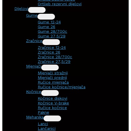
Ortlieb rezervni dijelovi
Dijelovi
Gume
Gume 12-24
Gume 26
Gume 28/700c
Gume 27,5/29
Zračnice
Zračnice 12-24
Zračnice 26
Zračnice 28/700c
Zračnice 27,5/29
Mjenjači
Mjenjači stražnji
Mjenjači prednji
Ručice mjenjača
Ručice kočnice/mjenjača
Kočnice
Kočnice diskovi
Kočnice V-brake
Ručice kočnice
Pakne
Mehanika
Lanci
Lančanici