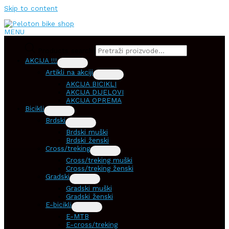
Skip to content
MENU
Products search
AKCIJA !!!
Artikli na akciji
AKCIJA BICIKLI
AKCIJA DIJELOVI
AKCIJA OPREMA
Bicikli
Brdski
Brdski muški
Brdski ženski
Cross/treking
Cross/treking muški
Cross/treking ženski
Gradski
Gradski muški
Gradski ženski
E-bicikli
E-MTB
E-cross/treking