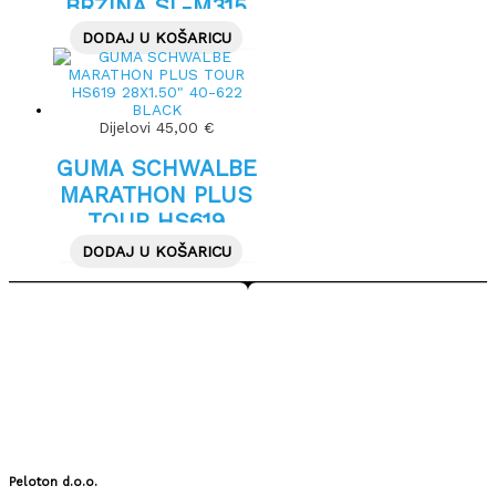
BRZINA SL-M315
DODAJ U KOŠARICU
Dijelovi
45,00
€
GUMA SCHWALBE
MARATHON PLUS
TOUR HS619
28X1.50″ 40-622
DODAJ U KOŠARICU
BLACK
Peloton d.o.o.