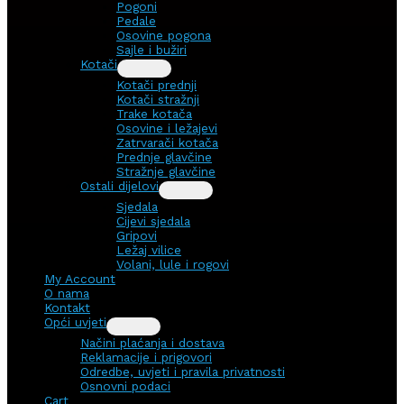
Pogoni
Pedale
Osovine pogona
Sajle i bužiri
Kotači
Kotači prednji
Kotači stražnji
Trake kotača
Osovine i ležajevi
Zatrvarači kotača
Prednje glavčine
Stražnje glavčine
Ostali dijelovi
Sjedala
Cijevi sjedala
Gripovi
Ležaj vilice
Volani, lule i rogovi
My Account
O nama
Kontakt
Opći uvjeti
Načini plaćanja i dostava
Reklamacije i prigovori
Odredbe, uvjeti i pravila privatnosti
Osnovni podaci
Cart