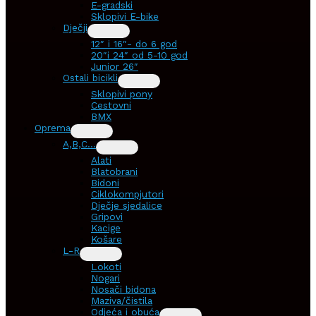
E-gradski
Sklopivi E-bike
Dječji
12″ i 16″- do 6 god
20″i 24″ od 5-10 god
Junior 26″
Ostali bicikli
Sklopivi pony
Cestovni
BMX
Oprema
A,B,C…
Alati
Blatobrani
Bidoni
Ciklokompjutori
Dječje sjedalice
Gripovi
Kacige
Košare
L-R
Lokoti
Nogari
Nosači bidona
Maziva/čistila
Odjeća i obuća