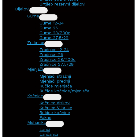
Ortlieb rezervni dijelovi
Dijelovi
Gume
Gume 12-24
Gume 26
Gume 28/700c
Gume 27,5/29
Zračnice
Zračnice 12-24
Zračnice 26
Zračnice 28/700c
Zračnice 27,5/29
Mjenjači
Mjenjači stražnji
Mjenjači prednji
Ručice mjenjača
Ručice kočnice/mjenjača
Kočnice
Kočnice diskovi
Kočnice V-brake
Ručice kočnice
Pakne
Mehanika
Lanci
Lančanici