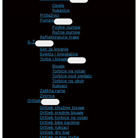
Cipele
Rukavice
Prtljažnici
Pumpe
Podne pumpe
Ručne pumpe
Reflektirajuće trake
S-Ž
Set za krpanje
Svjetla i bljeskalice
Torbe i bisage
Bisage
Torbice na volan
Torbice pod sjedalo
Torbice na okvir
Ruksaci
Zaštita rame
Zvonca
Ortlieb
Ortlieb stražnje bisage
Ortlieb prednje bisage
Ortlieb torbice na volan
Ortlieb bike packing
Ortlieb ruksaci
Ortlieb dry bag
Ortlieb putne torbe