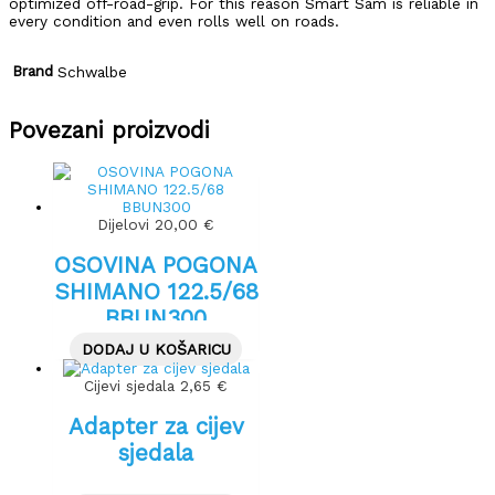
optimized off-road-grip. For this reason Smart Sam is reliable in
every condition and even rolls well on roads.
Brand
Schwalbe
Povezani proizvodi
Dijelovi
20,00
€
OSOVINA POGONA
SHIMANO 122.5/68
BBUN300
DODAJ U KOŠARICU
Cijevi sjedala
2,65
€
Adapter za cijev
sjedala