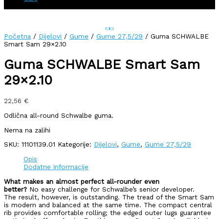
Početna
/
Dijelovi
/
Gume
/
Gume 27,5/29
/ Guma SCHWALBE
Smart Sam 29×2.10
Guma SCHWALBE Smart Sam
29×2.10
22,56
€
Odlična all-round Schwalbe guma.
Nema na zalihi
SKU:
11101139.01
Kategorije:
Dijelovi
,
Gume
,
Gume 27,5/29
Opis
Dodatne informacije
What makes an almost perfect all-rounder even
better?
No easy challenge for Schwalbe’s senior developer.
The result, however, is outstanding. The tread of the Smart Sam
is modern and balanced at the same time. The compact central
rib provides comfortable rolling; the edged outer lugs guarantee