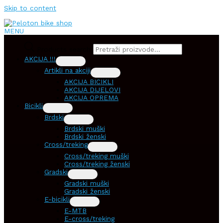
Skip to content
MENU
Products search
AKCIJA !!!
Artikli na akciji
AKCIJA BICIKLI
AKCIJA DIJELOVI
AKCIJA OPREMA
Bicikli
Brdski
Brdski muški
Brdski ženski
Cross/treking
Cross/treking muški
Cross/treking ženski
Gradski
Gradski muški
Gradski ženski
E-bicikli
E-MTB
E-cross/treking