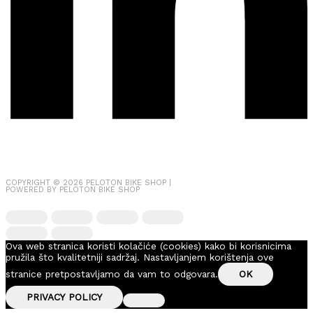
COPYRIGHT © 2026
PELOTON BIKE SHOP
|
POWERED BY
PELOTON BIKE SHOP
Ova web stranica koristi kolačiće (cookies) kako bi korisnicima
pružila što kvalitetniji sadržaj. Nastavljanjem korištenja ove
stranice pretpostavljamo da vam to odgovara.
OK
PRIVACY POLICY